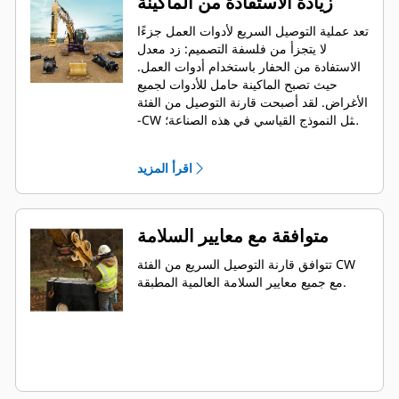
زيادة الاستفادة من الماكينة
تعد عملية التوصيل السريع لأدوات العمل جزءًا
لا يتجزأ من فلسفة التصميم: زد معدل
الاستفادة من الحفار باستخدام أدوات العمل.
حيث تصبح الماكينة حامل للأدوات لجميع
الأغراض. لقد أصبحت قارنة التوصيل من الفئة
-CW تمثل النموذج القياسي في هذه الصناعة؛
حيث قد تم بيع أكثر من 50000 وحدة خلال الـ
40 سنة الماضية. كما أنها قابلة للتبديل بين
اقرأ المزيد
فئات الماكينات المختلفة، وقد تم تصميمها
بحيث يمكن استخدامها مع أكثر من 700
ماكينة مختلفة، سواء كانت من إنتاج Cat أو
من إنتاج غيرها.
متوافقة مع معايير السلامة
تتوافق قارنة التوصيل السريع من الفئة CW
مع جميع معايير السلامة العالمية المطبقة.