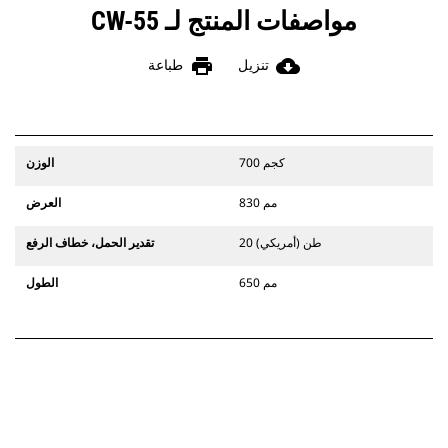
مواصفات المنتج لـ CW-55
print
cloud_download
تنزيل
طباعة
700 كجم
الوزن
830 مم
العرض
20 طن (أمريكي)
تقدير الحمل، خطاف الرفع
650 مم
الطول