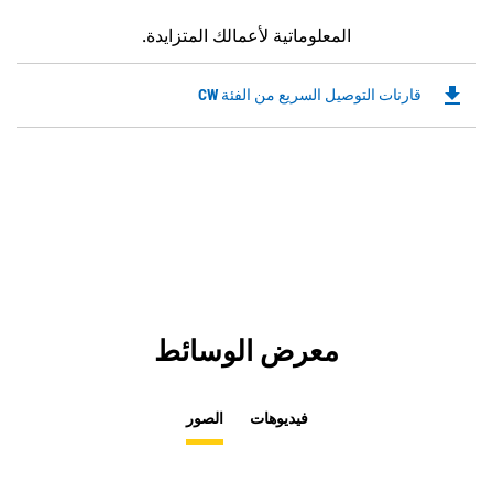
المعلوماتية لأعمالك المتزايدة.
file_download
Downloadable
قارنات التوصيل السريع من الفئة CW
PDF
Opens
in
a
New
Tab
معرض الوسائط
فيديوهات
الصور