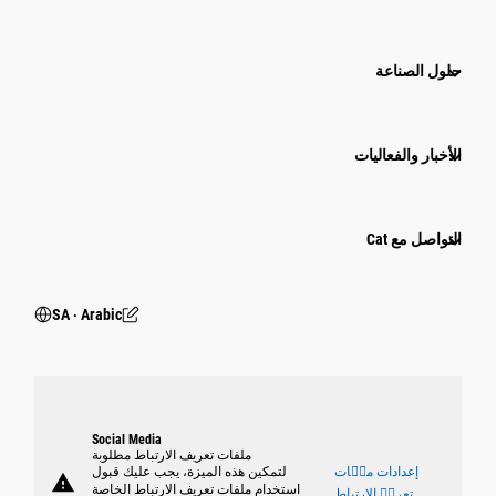
حلول الصناعة
الأخبار والفعاليات
التواصل مع Cat
SA ‧ Arabic
Social Media
ملفات تعريف الارتباط مطلوبة
إعدادات ملٝات
لتمكين هذه الميزة، يجب عليك قبول
warning
استخدام ملفات تعريف الارتباط الخاصة
تعريٝ الارتباط