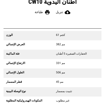
أطنان اليدوية CW10
print
cloud_download
تنزيل
طباعة
61 كجم
الوزن
382 مم
العرض الإجمالي
الحفارات الصغيرة 5 أطنان
فئة الماكينة
331 مم
الارتفاع الإجمالي
506 مم
الطول الإجمالي
45 مم
قطر المسمار
تثبيت بمسمار
نوع الوصلة البينية
غير مطلوب
المكونات الهيدروليكية المطلوبة