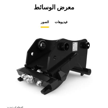
معرض الوسائط
فيديوهات
الصور
امي
لقطة استوديو