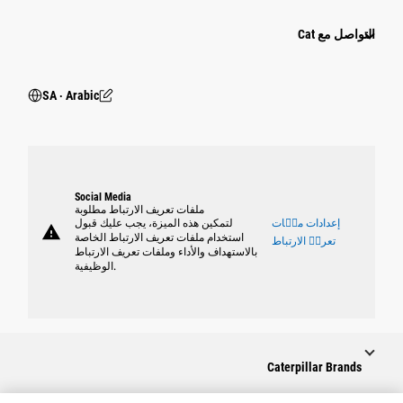
التواصل مع Cat
SA ‧ Arabic
Social Media
ملفات تعريف الارتباط مطلوبة
إعدادات ملٝات
لتمكين هذه الميزة، يجب عليك قبول
warning
استخدام ملفات تعريف الارتباط الخاصة
تعريٝ الارتباط
بالاستهداف والأداء وملفات تعريف الارتباط
الوظيفية.
Caterpillar Brands