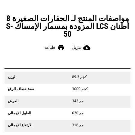
مواصفات المنتج لـ الحفارات الصغيرة 8
أطنان LCS المزودة بمسمار الإمساك S-
50
print
cloud_download
تنزيل
طباعة
89.3 كجم
الوزن
3000 كجم
سعة خطاف الرفع
343 مم
العرض
630 مم
الطول الإجمالي
318 مم
الارتفاع الإجمالي