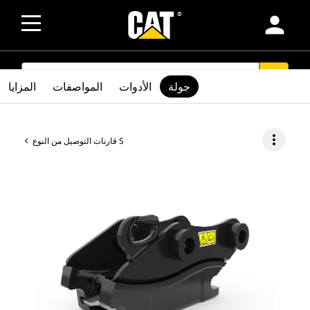
person
SEARCH
search
جولة
الأدوات
المواصفات
المزايا
more_vert
قارنات التوصيل من النوع S