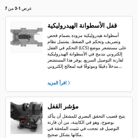
عرض 1-3 من 7
قفل الأسطوانة الهيدروليكية
أسطوانة هيدروليكية مزودة بصمام فحص
وتصريف وتحكم في الضغط. يشتمل نظام
التحكم في القفل (LCS) على مستشعر موضع
إلكتروني مدمج في الأسطوانة الهيدروليكية
لقارنة التوصيل السريع. يوفر هذا المستشعر
مدخلاً دقيقًا وموثوقًا فيه لمعالج إلكتروني
مثبت داخل قارنة التوصيل السريع. يوفر هذا
المعالج الدقيق اتصالاً رقميًا بوحدة التحكم
اقرأ المزيد
الإلكتروني (ECM) لماكينة الحفار الهيدروليكي
الصغير من الجيل التالي عن طريق ضفيرة
كهربائية.
مؤشر القفل
يتيح قضيب التحقق البصري للمشغل أن يتأكد
بوضوح، وهو في الكابينة، من أن قارنة
التوصيل قد نجحت في تثبيت الملحقة في
مكانها بشكل صحيح.