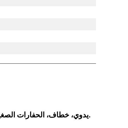
انظر كيف يقارن CW05 يدوي، خطاف، الحفارات الصغيرة 1 طن بالمنتجات التي تتم مقارنتها بشكل متكرر.