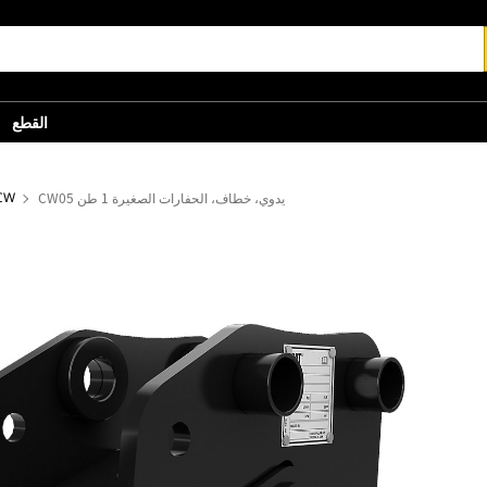
القطع
CW05 يدوي، خطاف، الحفارات الصغيرة 1 طن
قارنات التوصيل من