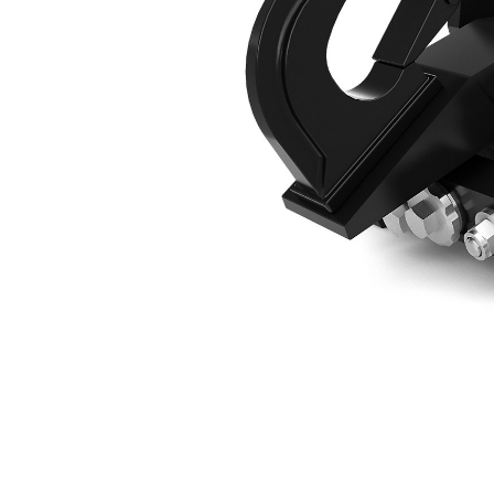
CW05 يدوي، خطاف، الحفارات الصغيرة 1 طن
مزايا
تغيير الموديل