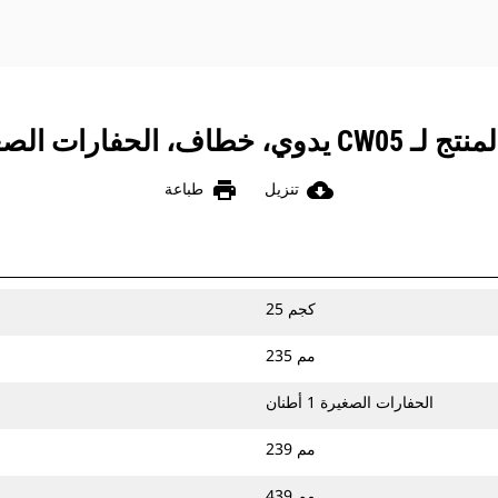
ف، الحفارات الصغيرة 1 طن
print
cloud_download
تنزيل
طباعة
25 كجم
235 مم
الحفارات الصغيرة 1 أطنان
239 مم
439 مم