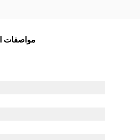
مواصفات المنتج لـ CW05 يدوي، خطا