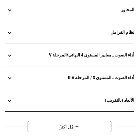
المحاور
نظام الفرامل
أداء الصوت ـ معايير المستوى 4 النهائي/المرحلة V
أداء الصوت ـ المستوى 3 / المرحلة IIIA
الأبعاد (بالتقريب)
َمِّل أكثر
add