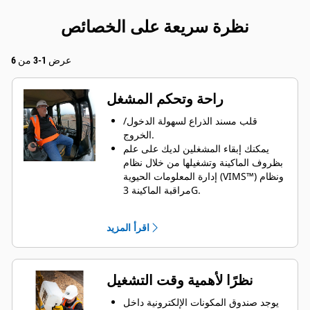
نظرة سريعة على الخصائص
عرض 1-3 من 6
راحة وتحكم المشغل
قلب مسند الذراع لسهولة الدخول/
الخروج.
يمكنك إبقاء المشغلين لديك على علم
بظروف الماكينة وتشغيلها من خلال نظام
إدارة المعلومات الحيوية (VIMS™) ونظام
مراقبة الماكينة 3G.
تعزيز الرؤية باستخدام كاميرا رؤية خلفية
قياسية.
اقرأ المزيد
الحفاظ على إعدادات درجة الحرارة
المفضلة مع التحكم الأوتوماتيكي في
المناخ.
مقعد Cat Premium Plus بخصائص
نظرًا لأهمية وقت التشغيل
قياسية تشمل كسوة من الجلد، مع ميزة
تدفئة وتبريد الهواء المتخلل، والضبط
يوجد صندوق المكونات الإلكترونية داخل