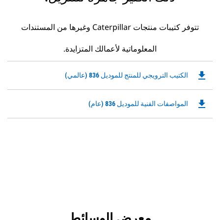
تتوفر كتيبات منتجات Caterpillar وغيرها من المستندات
المعلوماتية لأعمالك المتزايدة.
file_download
Downloadable
الكتيب الترويجي للمنتج للموديل 836 (عالمي)
PDF
Opens
file_download
Downloadable
المواصفات الفنية للموديل 836 (عام)
in
PDF
a
Opens
New
in
Tab
a
New
Tab
معرض الوسائط