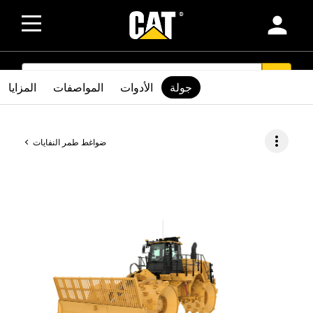
person
SEARCH
search
جولة
الأدوات
المواصفات
المزايا
more_vert
ضواغط طمر النفايات