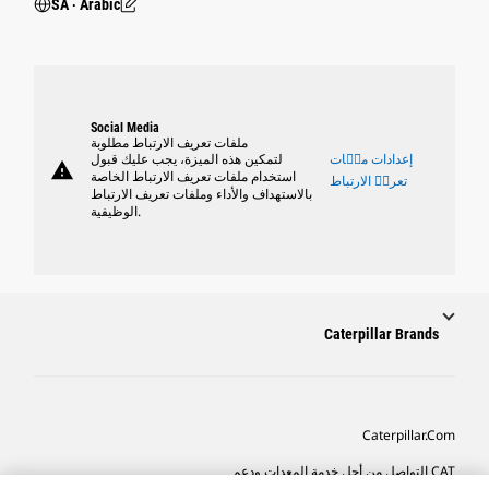
SA ‧ Arabic
Social Media
ملفات تعريف الارتباط مطلوبة
إعدادات ملٝات
لتمكين هذه الميزة، يجب عليك قبول
warning
استخدام ملفات تعريف الارتباط الخاصة
تعريٝ الارتباط
بالاستهداف والأداء وملفات تعريف الارتباط
الوظيفية.
Caterpillar Brands
Caterpillar.com
CAT التواصل من أجل خدمة المعدات ودعم