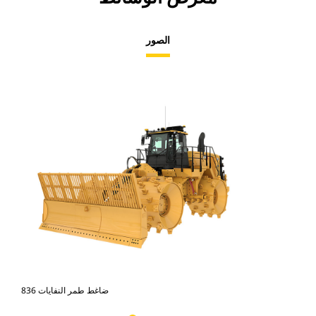
الصور
ضاغط طمر النفايات 836