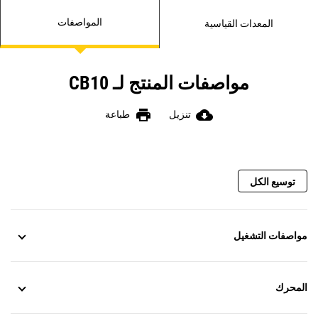
المواصفات
المعدات القياسية
مواصفات المنتج لـ CB10
print
cloud_download
تنزيل
طباعة
توسيع الكل
مواصفات التشغيل
المحرك