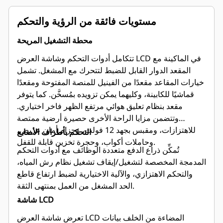
مستويات فائقة من الرؤية والتحكم
محطة التشغيل المريحة
تتكامل أدوات التحكم وشاشة العرض LCD في الماكينة مع
المقعد الدوار القابل للضبط لتتحرك مع المشغل. تشمل
خيارات المقاعد مقعدًا من الفينيل للمنصة المفتوحة ومقعدًا
قماشيًا للكابينة، وكليهما يمكن تزويده بمُسخَّن. كما يتوفر
مقعد بنظام تعليق هوائي مرتفع الظهر فاخر اختياري.
وتتضمن مزايا الراحة الأخرى حصيرة أرضية ممتصة
للاهتزازات، ومقبس بجهد 12 فولت، وحزام أمان عريض،
التحكم بأطراف الأصابع
وحاملات أكواب، وحجرة تخزين قابلة للقفل.
تُمكِّن ذراع الدفع متعددة الوظائف مع أدوات التحكم
المدمجة المخصصة لتشغيل/إيقاف تشغيل نظام رش المياه،
والتحكم الاهتزازي، والآلية الاختيارية لضبط ارتفاع قاطع
الحد المشغل من العمل بمنتهى الثقة.
شاشة LCD
تعرض شاشة العرض LCD المضاءة من الخلف بيانات