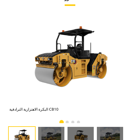
البكرة الاهتزازية الترادفية CB10