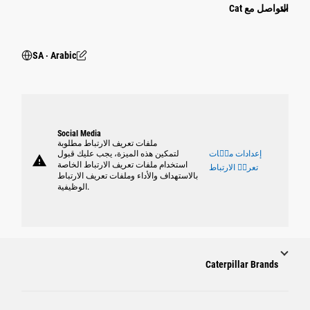
التواصل مع Cat
SA ‧ Arabic
Social Media
ملفات تعريف الارتباط مطلوبة
إعدادات ملٝات
لتمكين هذه الميزة، يجب عليك قبول
warning
استخدام ملفات تعريف الارتباط الخاصة
تعريٝ الارتباط
بالاستهداف والأداء وملفات تعريف الارتباط
الوظيفية.
Caterpillar Brands