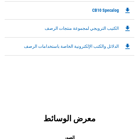
file_download
Downloadable
CB10 Specalog
PDF
Opens
file_download
Downloadable
الكتيب الترويجي لمجموعة منتجات الرصف
in
PDF
a
Opens
New
file_download
Downloadable
الدلائل والكتب الإلكترونية الخاصة باستخدامات الرصف
in
Tab
PDF
a
Opens
New
in
Tab
a
New
Tab
معرض الوسائط
الصور