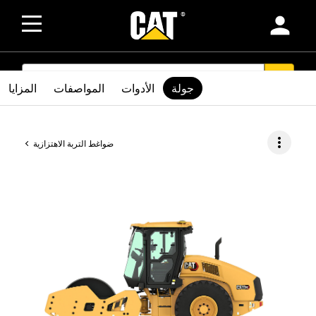
person
SEARCH
search
جولة
الأدوات
المواصفات
المزايا
more_vert
ضواغط التربة الاهتزازية