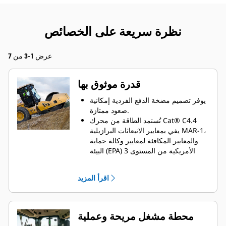
نظرة سريعة على الخصائص
عرض 1-3 من 7
قدرة موثوق بها
يوفر تصميم مضخة الدفع الفردية إمكانية
صعود ممتازة.
تُستمد الطاقة من محرك Cat® C4.4
يفي بمعايير الانبعاثات البرازيلية MAR-1،
والمعايير المكافئة لمعايير وكالة حماية
البيئة (EPA) الأمريكية من المستوى 3
ومعايير الاتحاد الأوروبي من المرحلة
IIIA.
اقرأ المزيد
يحد الوضع الاقتصادي من عدد دورات
المحرك في الدقيقة مما يساعد على
تقليل استهلاك الوقود.
محطة مشغل مريحة وعملية