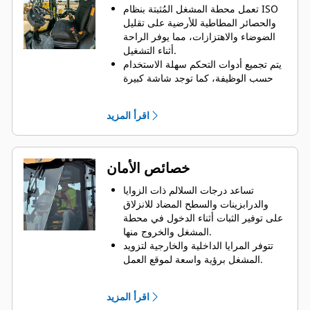
تعمل محطة المشغل المُثبتة بنظام ISO
والحصائر المطاطية للأرضية على تقليل
الضوضاء والاهتزازات، مما يوفر الراحة
أثناء التشغيل.
يتم تجميع أدوات التحكم سهلة الاستخدام
حسب الوظيفة، كما توجد شاشة كبيرة
تعمل على إعلام المشغلين بأداء الماكينة.
يمكن ضبط المقعد ومسند الذراع وعمود
اقرأ المزيد
التوجيه لتوفير الراحة طوال اليوم.
تتم حماية المشغلين من العوامل الجوية
من خلال مظلة شمسية ضمن التجهيزات
القياسية، أو مظلة اختيارية مزودة بهيكل
خصائص الأمان
حماية من الانقلاب (ROPS)/هيكل حماية
من الأجسام المتساقطة (FOPS)، أو كابينة
تساعد درجات السلالم ذات الزوايا
اختيارية مزودة بهيكل حماية من الانقلاب
والدرابزينات والسطح المضاد للانزلاق
(ROPS)/هيكل حماية من الأجسام
على توفير الثبات أثناء الدخول في محطة
المتساقطة (FOPS) محكومة بالتكييف مع
المشغل والخروج منها.
نوافذ زجاجية مفصلية.
تتوفر المرايا الداخلية والخارجية لتزويد
قم بترقية المقعد القياسي القابل للضبط
المشغل برؤية واسعة لموقع العمل.
من الفينيل إلى مقعد من الفينيل ومزود
يمكنك تحسين الرؤية باستخدام كاميرا
بنظام تعليق مع مسند للذراع لتعزيز راحة
الرؤية الخلفية الاختيارية المزودة بشاشة
اقرأ المزيد
المشغل. يتوفر خيار مقعد بتعليق هوائي
عرض ملونة كبيرة تعمل باللمس لضمان