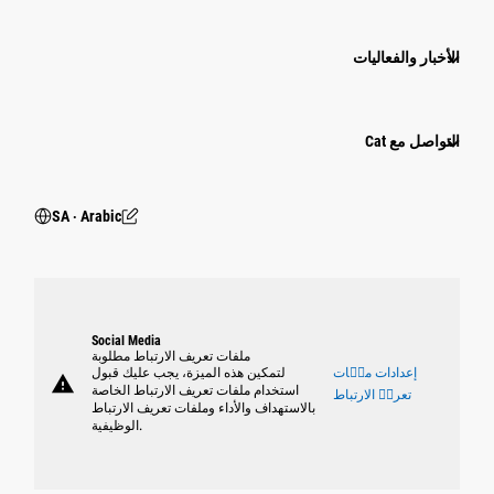
الأخبار والفعاليات
التواصل مع Cat
SA ‧ Arabic
Social Media
ملفات تعريف الارتباط مطلوبة
إعدادات ملٝات
لتمكين هذه الميزة، يجب عليك قبول
warning
استخدام ملفات تعريف الارتباط الخاصة
تعريٝ الارتباط
بالاستهداف والأداء وملفات تعريف الارتباط
الوظيفية.