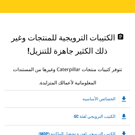
assignment
الكتيبات الترويجية للمنتجات وغير
ذلك الكثير جاهزة للتنزيل!
تتوفر كتيبات منتجات Caterpillar وغيرها من المستندات
المعلوماتية لأعمالك المتزايدة.
file_download
Downloadable
الخصائص الأساسية
PDF
Opens
file_download
Downloadable
الكتيب الترويجي لفئة GC
in
PDF
a
Opens
New
file_download
Downloadable
الكتيب الترويجي لقدرة تشغيل الماكينة (MDP)