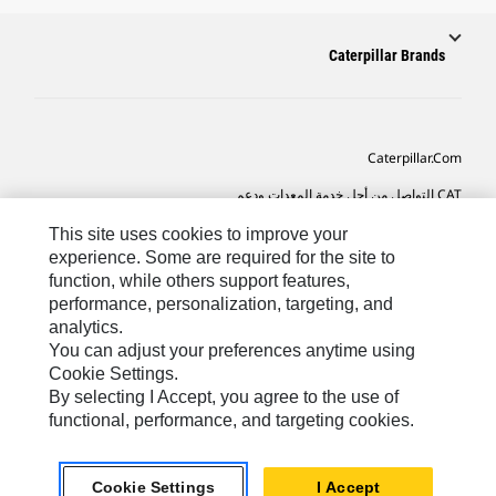
Caterpillar Brands
Caterpillar.com
CAT التواصل من أجل خدمة المعدات ودعم
تفضيلات التسويق الخاصة بي
This site uses cookies to improve your
experience. Some are required for the site to
خريطة الموقع
function, while others support features,
performance, personalization, targeting, and
Cookie Settings
analytics.
قانوني
You can adjust your preferences anytime using
Cookie Settings.
الخصوصية
By selecting I Accept, you agree to the use of
functional, performance, and targeting cookies.
SA-Arabic
© 2026 Caterpillar. كل الحقوق محفوظة
Cookie Settings
I Accept