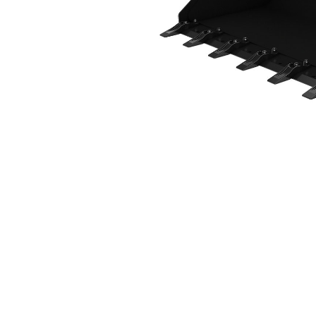
2036 Mm (80"), Anschraubzähne
Vort
Modell wechseln