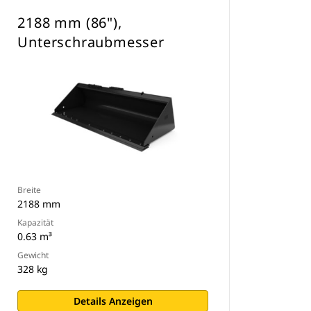
2188 mm (86"),
Unterschraubmesser
Breite
2188 mm
Kapazität
0.63 m³
Gewicht
328 kg
Details Anzeigen