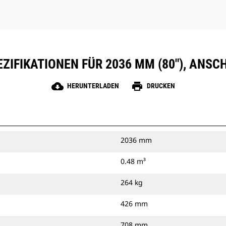
ZIFIKATIONEN FÜR 2036 MM (80"), ANS
cloud_download
print
HERUNTERLADEN
DRUCKEN
2036 mm
0.48 m³
264 kg
426 mm
708 mm