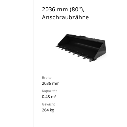
2036 mm (80"),
Anschraubzähne
Breite
2036 mm
Kapazität
0.48 m³
Gewicht
264 kg