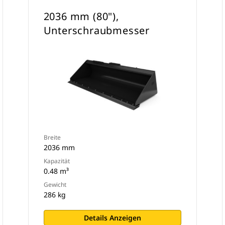
2036 mm (80"),
Unterschraubmesser
Breite
2036 mm
Kapazität
0.48 m³
Gewicht
286 kg
Details Anzeigen