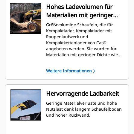
Hohes Ladevolumen für
Materialien mit geringer
Dichte
Größtvolumige Schaufeln, die für
Kompaktlader, Kompaktlader mit
Raupenlaufwerk und
Kompaktkettenlader von Cat®
angeboten werden. Sie wurden für
Materialien mit geringer Dichte wie
Mulch, Holzspäne, trockener
Mutterboden, Dünger, Viehfutter und
Weitere Informationen
Schnee entwickelt.
Hervorragende Ladbarkeit
Geringe Materialverluste und hohe
Nutzlast dank langem Schaufelboden
und hoher Rückwand.