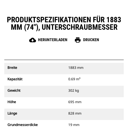
PRODUKTSPEZIFIKATIONEN FÜR 1883
MM (74"), UNTERSCHRAUBMESSER
cloud_download
print
HERUNTERLADEN
DRUCKEN
Breite
1883 mm
Kapazität
0.69 m³
Gewicht
302 kg
Höhe
695 mm
Länge
828 mm
Grundmesserdicke
19 mm