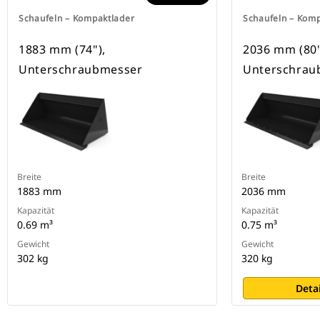
Schaufeln – Kompaktlader
Schaufeln – Kom
1883 mm (74"),
2036 mm (80"
Unterschraubmesser
Unterschrau
Breite
Breite
1883 mm
2036 mm
Kapazität
Kapazität
0.69 m³
0.75 m³
Gewicht
Gewicht
302 kg
320 kg
Deta