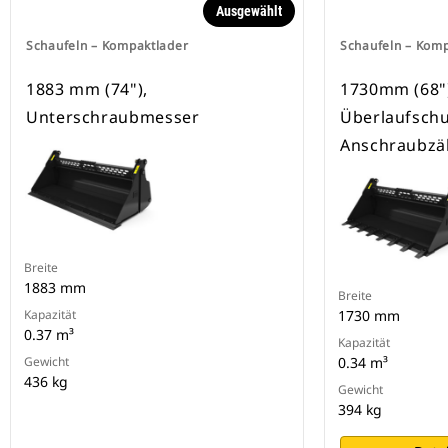
Ausgewählt
Schaufeln – Kompaktlader
Schaufeln – Kom
1883 mm (74"),
1730mm (68"
Unterschraubmesser
Überlaufsch
Anschraubz
Breite
1883 mm
Breite
Kapazität
1730 mm
0.37 m³
Kapazität
Gewicht
0.34 m³
436 kg
Gewicht
394 kg