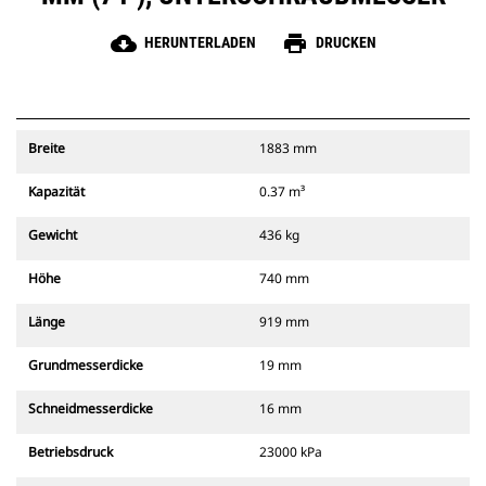
cloud_download
print
HERUNTERLADEN
DRUCKEN
Breite
1883 mm
Kapazität
0.37 m³
Gewicht
436 kg
Höhe
740 mm
Länge
919 mm
Grundmesserdicke
19 mm
Schneidmesserdicke
16 mm
Betriebsdruck
23000 kPa