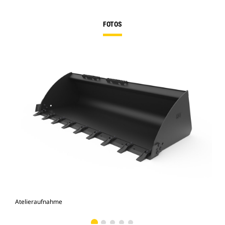
FOTOS
Atelieraufnahme
Vor