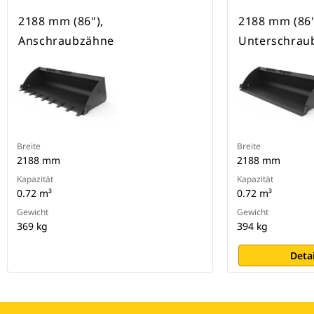
2188 mm (86"),
2188 mm (86"
Anschraubzähne
Unterschrau
Breite
Breite
2188 mm
2188 mm
Kapazität
Kapazität
0.72 m³
0.72 m³
Gewicht
Gewicht
369 kg
394 kg
Deta