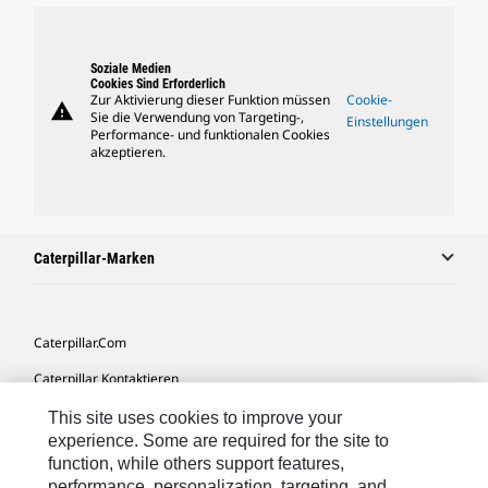
Soziale Medien
Cookies Sind Erforderlich
Zur Aktivierung dieser Funktion müssen
Cookie-
warning
Sie die Verwendung von Targeting-,
Einstellungen
Performance- und funktionalen Cookies
akzeptieren.
Caterpillar-Marken
Caterpillar.com
Caterpillar Kontaktieren
Meine Marketing-Präferenzen
This site uses cookies to improve your
experience. Some are required for the site to
Seitenübersicht
function, while others support features,
performance, personalization, targeting, and
Cookie Settings