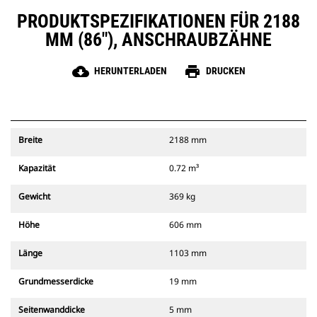
PRODUKTSPEZIFIKATIONEN FÜR 2188
MM (86"), ANSCHRAUBZÄHNE
cloud_download
print
HERUNTERLADEN
DRUCKEN
Breite
2188 mm
Kapazität
0.72 m³
Gewicht
369 kg
Höhe
606 mm
Länge
1103 mm
Grundmesserdicke
19 mm
Seitenwanddicke
5 mm