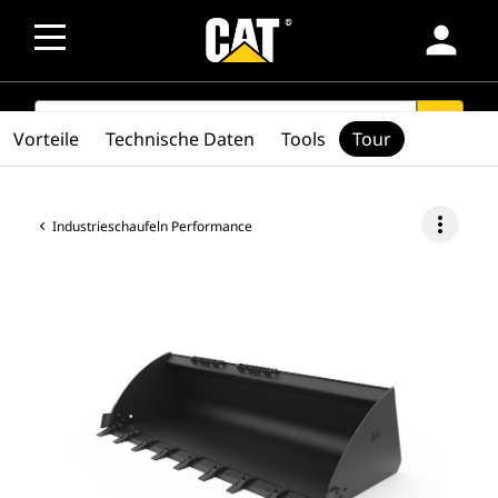
person
SEARCH
search
Vorteile
Technische Daten
Tools
Tour
more_vert
Industrieschaufeln Performance