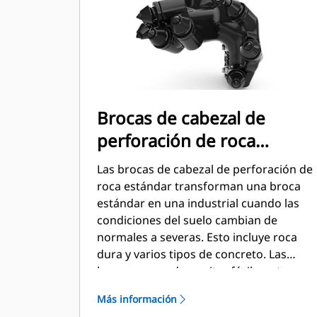
Brocas de cabezal de
perforación de roca
estándar (con pernos)
Las brocas de cabezal de perforación de
roca estándar transforman una broca
estándar en una industrial cuando las
condiciones del suelo cambian de
normales a severas. Esto incluye roca
dura y varios tipos de concreto. Las
brocas se pueden quitar fácilmente
para el retorno a la excavación o en
Más información
condiciones normales.