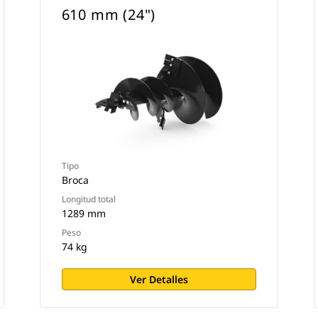
610 mm (24")
Tipo
Broca
Longitud total
1289 mm
Peso
74 kg
Ver Detalles