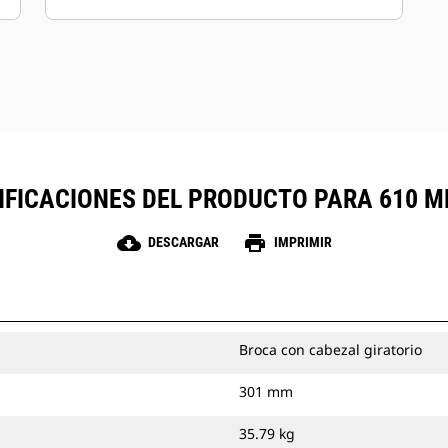
para las estaciones internas. Las paletas
están disponibles con superficies dura o
de carburo para usarse en suelos
abrasivos y roca compactada.
IFICACIONES DEL PRODUCTO PARA 610 MM
cloud_download
print
DESCARGAR
IMPRIMIR
Broca con cabezal giratorio
301 mm
35.79 kg