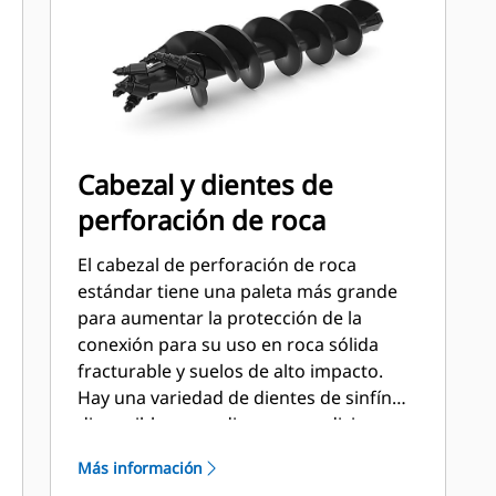
Cabezal y dientes de
perforación de roca
El cabezal de perforación de roca
estándar tiene una paleta más grande
para aumentar la protección de la
conexión para su uso en roca sólida
fracturable y suelos de alto impacto.
Hay una variedad de dientes de sinfín
disponibles para diversas condiciones
del suelo. Dientes en U para la estación
Más información
externa y dientes planos o cincelados