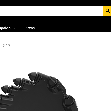
search
espaldo
Piezas
m (24")