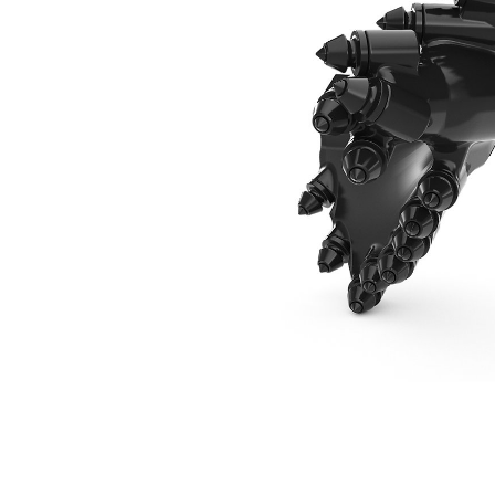
610 Mm (24")
Ben
Cambiar modelo