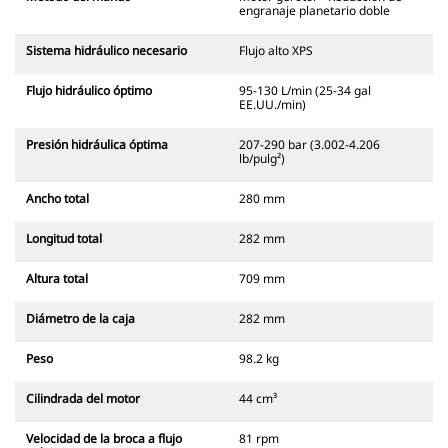
engranaje planetario doble
Sistema hidráulico necesario
Flujo alto XPS
Flujo hidráulico óptimo
95-130 L/min (25-34 gal
EE.UU./min)
Presión hidráulica óptima
207-290 bar (3.002-4.206
lb/pulg²)
Ancho total
280 mm
Longitud total
282 mm
Altura total
709 mm
Diámetro de la caja
282 mm
Peso
98.2 kg
Cilindrada del motor
44 cm³
Velocidad de la broca a flujo
81 rpm