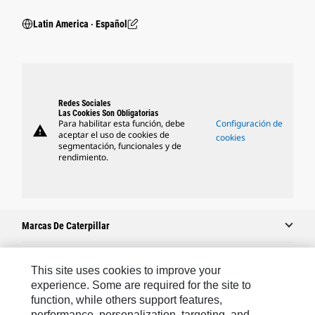
Latin America ‧ Español
Redes Sociales
Las Cookies Son Obligatorias
Para habilitar esta función, debe
Configuración de
warning
aceptar el uso de cookies de
cookies
segmentación, funcionales y de
rendimiento.
Marcas De Caterpillar
This site uses cookies to improve your
Caterpillar.com
experience. Some are required for the site to
function, while others support features,
Comuníquese Con Caterpillar
performance, personalization, targeting, and