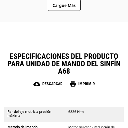
ofrecer una velocidad de la broca y
Cargue Más
un par de salida óptimos en
aplicaciones de servicio moderado
a pesado con requisitos de
perforación de alto rendimiento.
ESPECIFICACIONES DEL PRODUCTO
PARA UNIDAD DE MANDO DEL SINFÍN
A68
cloud_download
print
DESCARGAR
IMPRIMIR
Par del eje motriz a presión
6826 N·m
máxima
Método del mando
Motor gerotor - Reducción de