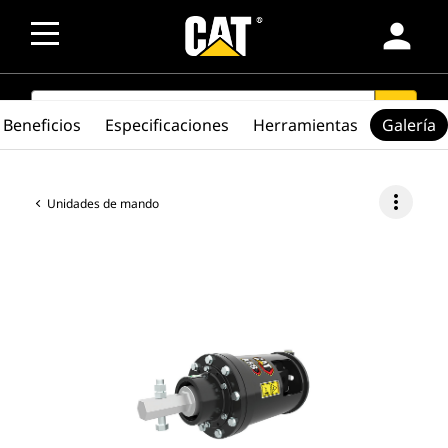
person
SEARCH
search
Beneficios
Especificaciones
Herramientas
Galería
more_vert
Unidades de mando