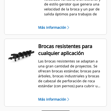
de estilo gerotor que genera una
velocidad de la broca y un par de
salida óptimos para trabajos de
servicio liviano a moderado.
El Sistema A41 cuenta con un
Más información
motor hidráulico de velocidad
variable, bidireccional, con mando
planetario de reducción única y de
estilo gerotor. Este se encuentra
Brocas resistentes para
montado en una caja de
cualquier aplicación
engranajes planetarios a fin de
ofrecer una velocidad de la broca y
Las brocas resistentes se adaptan a
un par de salida óptimos en
una gran cantidad de proyectos. Se
aplicaciones de servicio moderado
ofrecen brocas estándar, brocas para
a pesado.
árboles, brocas industriales y brocas
El Sistema A68 cuenta con un
de cabezal de perforación de roca
motor hidráulico de engranajes de
estándar (con pernos) para cubrir una
velocidad variable, bidireccional,
amplia variedad de aplicaciones y
con mando planetario de
condiciones del terreno.
reducción doble. Este se
Más información
encuentra montado en una caja de
engranajes planetarios a fin de