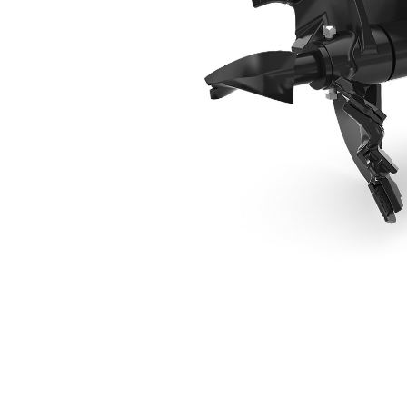
457 Mm (18")
Ben
Cambiar modelo