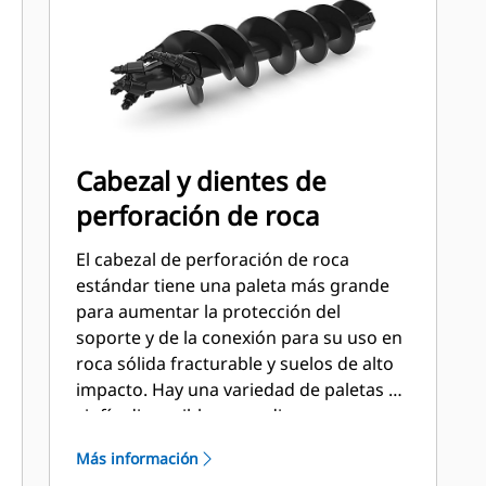
Cabezal y dientes de
perforación de roca
El cabezal de perforación de roca
estándar tiene una paleta más grande
para aumentar la protección del
soporte y de la conexión para su uso en
roca sólida fracturable y suelos de alto
impacto. Hay una variedad de paletas de
sinfín disponibles para diversas
condiciones del suelo. Dientes en U para
Más información
la estación externa y dientes planos o