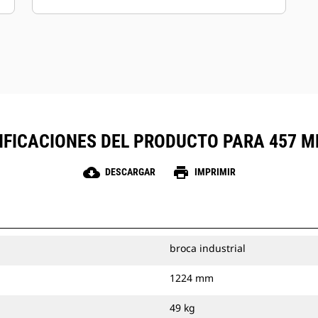
cincelados para las estaciones internas.
Las paletas están disponibles con
superficies dura o de carburo para
usarse en suelos abrasivos y roca
compactada.
IFICACIONES DEL PRODUCTO PARA 457 MM
cloud_download
print
DESCARGAR
IMPRIMIR
broca industrial
1224 mm
49 kg