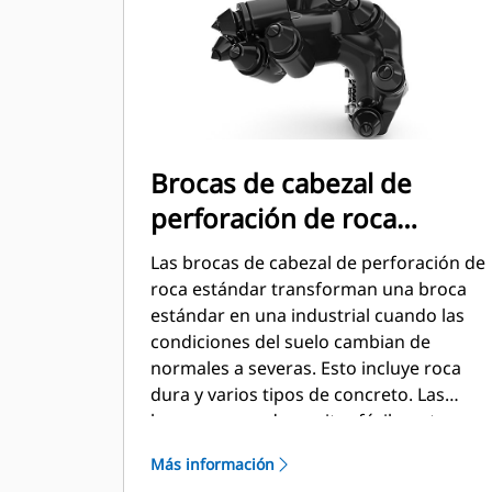
Brocas de cabezal de
perforación de roca
estándar (con pernos)
Las brocas de cabezal de perforación de
roca estándar transforman una broca
estándar en una industrial cuando las
condiciones del suelo cambian de
normales a severas. Esto incluye roca
dura y varios tipos de concreto. Las
brocas se pueden quitar fácilmente
para el retorno a la excavación o en
Más información
condiciones normales.