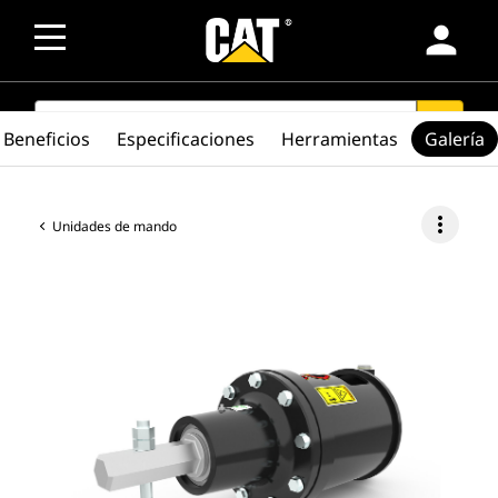
person
SEARCH
search
Beneficios
Especificaciones
Herramientas
Galería
more_vert
Unidades de mando