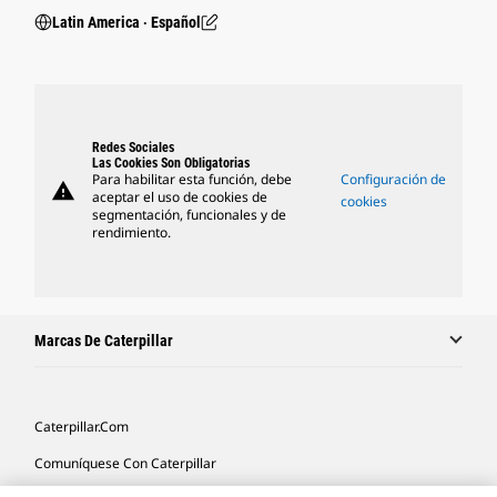
Latin America ‧ Español
Redes Sociales
Las Cookies Son Obligatorias
Para habilitar esta función, debe
Configuración de
warning
aceptar el uso de cookies de
cookies
segmentación, funcionales y de
rendimiento.
Marcas De Caterpillar
Caterpillar.com
Comuníquese Con Caterpillar