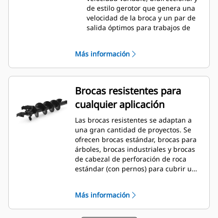
de estilo gerotor que genera una
velocidad de la broca y un par de
salida óptimos para trabajos de
servicio liviano a moderado.
El Sistema A41 cuenta con un
Más información
motor hidráulico de velocidad
variable, bidireccional, con mando
planetario de reducción única y de
estilo gerotor. Este se encuentra
Brocas resistentes para
montado en una caja de
cualquier aplicación
engranajes planetarios a fin de
ofrecer una velocidad de la broca y
Las brocas resistentes se adaptan a
un par de salida óptimos en
una gran cantidad de proyectos. Se
aplicaciones de servicio moderado
ofrecen brocas estándar, brocas para
a pesado.
árboles, brocas industriales y brocas
El Sistema A68 cuenta con un
de cabezal de perforación de roca
motor hidráulico de engranajes de
estándar (con pernos) para cubrir una
velocidad variable, bidireccional,
amplia variedad de aplicaciones y
con mando planetario de
condiciones del terreno.
reducción doble. Este se
Más información
encuentra montado en una caja de
engranajes planetarios a fin de