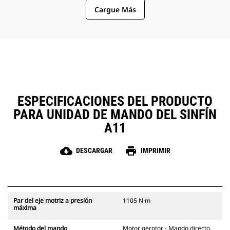
ofrecer una velocidad de la broca y
Cargue Más
un par de salida óptimos en
aplicaciones de servicio moderado
a pesado con requisitos de
perforación de alto rendimiento.
ESPECIFICACIONES DEL PRODUCTO
PARA UNIDAD DE MANDO DEL SINFÍN
A11
cloud_download
print
DESCARGAR
IMPRIMIR
Par del eje motriz a presión
1105 N·m
máxima
Método del mando
Motor gerotor - Mando directo