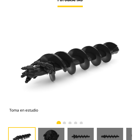
Toma en estudio
Vist