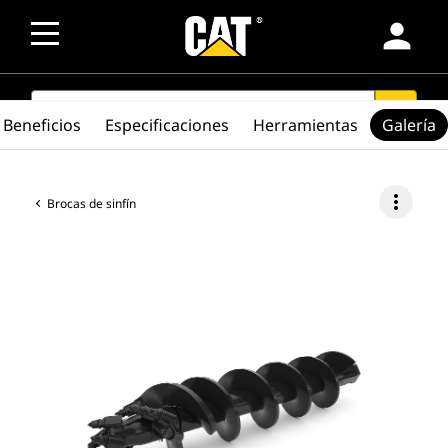
person
SEARCH
search
Beneficios
Especificaciones
Herramientas
Galería
more_vert
Brocas de sinfín