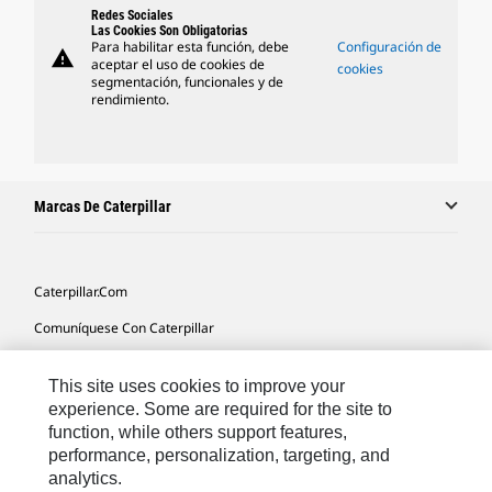
Redes Sociales
Las Cookies Son Obligatorias
Para habilitar esta función, debe
Configuración de
warning
aceptar el uso de cookies de
cookies
segmentación, funcionales y de
rendimiento.
Marcas De Caterpillar
Caterpillar.com
Comuníquese Con Caterpillar
Mis Preferencias De Marketing
This site uses cookies to improve your
Mapa Del Sitio
experience. Some are required for the site to
function, while others support features,
Cookie Settings
performance, personalization, targeting, and
Avisos Legales
analytics.