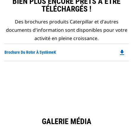
BIEN PLUS ENCORE PRÊTS À ÊTRE
TÉLÉCHARGÉS !
Des brochures produits Caterpillar et d'autres
documents d'information sont disponibles pour votre
activité en pleine croissance.
file_download
Do
Brochure Du Rotor À SystèmeK
P
O
in
a
N
Ta
GALERIE MÉDIA