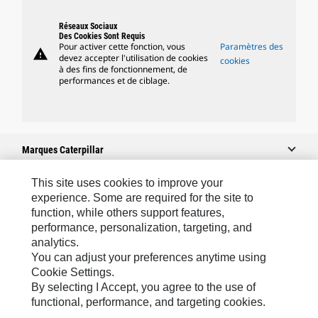
Réseaux Sociaux
Des Cookies Sont Requis
Pour activer cette fonction, vous
Paramètres des
warning
devez accepter l'utilisation de cookies
cookies
à des fins de fonctionnement, de
performances et de ciblage.
Marques Caterpillar
This site uses cookies to improve your
experience. Some are required for the site to
Caterpillar.com
function, while others support features,
performance, personalization, targeting, and
Contacter Caterpillar
analytics.
Mes Préférences Marketing
You can adjust your preferences anytime using
Cookie Settings.
Plan Du Site
By selecting I Accept, you agree to the use of
Cookie Settings
functional, performance, and targeting cookies.