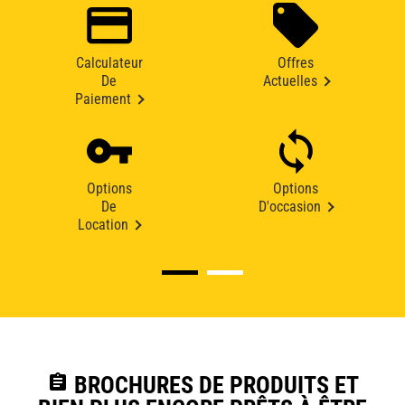
Calculateur
Offres
De
Actuelles
Paiement
Options
Options
De
D'occasion
Location
assignment
BROCHURES DE PRODUITS ET