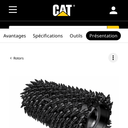
person
SEARCH
search
Avantages
Spécifications
Outils
Présentation
more_vert
Rotors