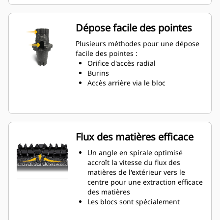
long de 66 % que les porte-outils
système G
La conception de porte-outils anti-
Dépose facile des pointes
rotation garantit un
positionnement approprié pour
Plusieurs méthodes pour une dépose
éviter l'usure sur les blocs et les
facile des pointes :
supports
Orifice d'accès radial
L'eau peut pénétrer par l'orifice
Burins
d'accès radial du porte-outils pour
Accès arrière via le bloc
faciliter la rotation des dents et
une usure uniforme des pointes
Des porte-outils sont disponibles
pour s'adapter à des outils de
tailles de dent de 20 mm, 22 mm
Flux des matières efficace
et 25 mm pour diverses
applications
Un angle en spirale optimisé
accroît la vitesse du flux des
matières de l'extérieur vers le
centre pour une extraction efficace
des matières
Les blocs sont spécialement
conçus pour chaque côté du rotor