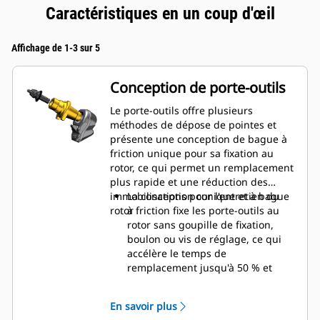
Caractéristiques en un coup d'œil
Affichage de 1-3 sur 5
Conception de porte-outils
Le porte-outils offre plusieurs
méthodes de dépose de pointes et
présente une conception de bague à
friction unique pour sa fixation au
rotor, ce qui permet un remplacement
plus rapide et une réduction des
immobilisations pour l'entretien du
La conception conique et à bague
rotor
à friction fixe les porte-outils au
rotor sans goupille de fixation,
boulon ou vis de réglage, ce qui
accélère le temps de
remplacement jusqu'à 50 % et
élimine le besoin d'attaches ou de
serrage
En savoir plus
Le collier d'usure 20 mm est plus