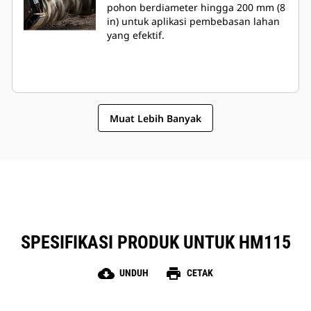
pohon berdiameter hingga 200 mm (8
in) untuk aplikasi pembebasan lahan
yang efektif.
Muat Lebih Banyak
SPESIFIKASI PRODUK UNTUK HM115
cloud_download
print
UNDUH
CETAK