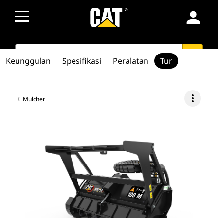
person
SEARCH
search
Keunggulan
Spesifikasi
Peralatan
Tur
more_vert
Mulcher