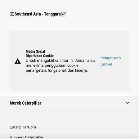
Southeast Asia ‧ Tenggara
Media Sosial
Diperlukan Cookie
Pengaturan
warning
Untuk mengaktifkan fitur ini, Anda harus
Cookie
menerima penggunaan cookie
penargetan, fungsional, dan kinerja.
Merek Caterpillar
Caterpillar.com
Hubungi Caterpillar