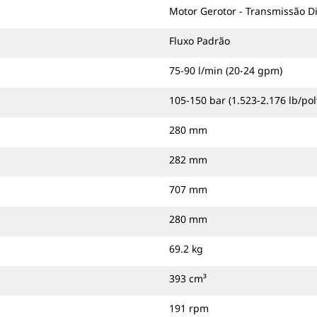
Motor Gerotor - Transmissão D
Fluxo Padrão
75-90 l/min (20-24 gpm)
105-150 bar (1.523-2.176 lb/pol
280 mm
282 mm
707 mm
280 mm
69.2 kg
393 cm³
191 rpm