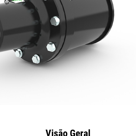
efícios
Especificações
Ferramentas
Galeria
Visão Geral