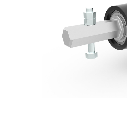
Unidade De Comando De Brocas A11
Ben
Alterar Modelo