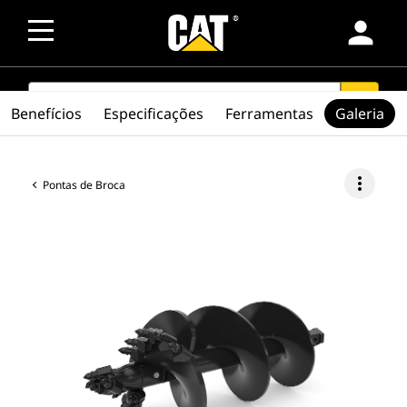
person
SEARCH
search
Benefícios
Especificações
Ferramentas
Galeria
more_vert
Pontas de Broca