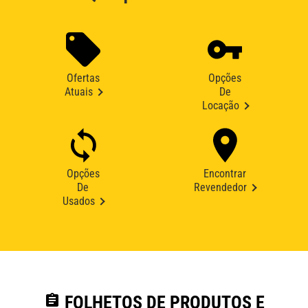
Ofertas
Opções
Atuais
De
Locação
Opções
Encontrar
De
Revendedor
Usados
assignment
FOLHETOS DE PRODUTOS E