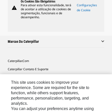
Os Cookies São Obrigatórios
Para ativar esta funcionalidade, terá
Configurações
warning
de aceitar a utilização de cookies de
de Cookie
segmentação, funcionais e de
desempenho.
Marcas Da Caterpillar
Caterpillar.com
Caterpillar Contato E Suporte
Minhas Preferências De Marketing
This site uses cookies to improve your
Mapa Do Local
experience. Some are required for the site to
function, while others support features,
Cookie Settings
performance, personalization, targeting, and
Legal
analytics.
You can adjust your preferences anytime using
Privacidade