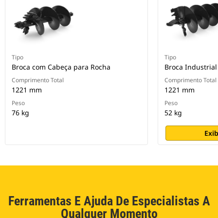
Tipo
Tipo
Broca com Cabeça para Rocha
Broca Industrial
Comprimento Total
Comprimento Total
1221 mm
1221 mm
Peso
Peso
76 kg
52 kg
Exib
Ferramentas E Ajuda De Especialistas A
Qualquer Momento