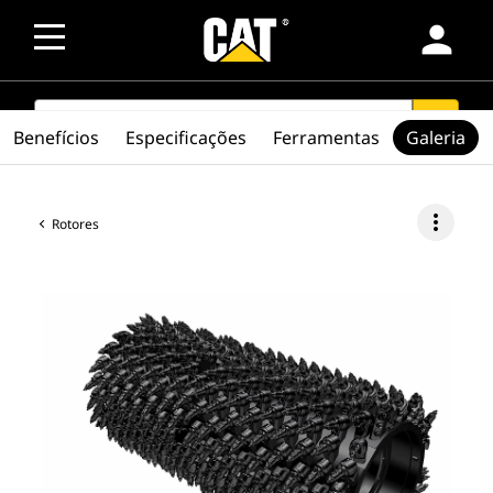
person
SEARCH
search
Benefícios
Especificações
Ferramentas
Galeria
more_vert
Rotores