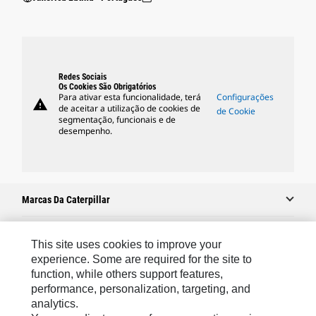
Redes Sociais
Os Cookies São Obrigatórios
Para ativar esta funcionalidade, terá
Configurações
warning
de aceitar a utilização de cookies de
de Cookie
segmentação, funcionais e de
desempenho.
Marcas Da Caterpillar
This site uses cookies to improve your
Caterpillar.com
experience. Some are required for the site to
function, while others support features,
Caterpillar Contato E Suporte
performance, personalization, targeting, and
Minhas Preferências De Marketing
analytics.