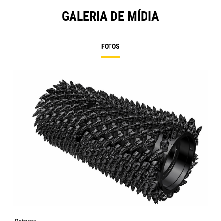
GALERIA DE MÍDIA
FOTOS
Rotores
Rot