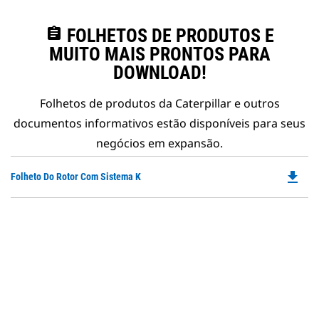
assignment
FOLHETOS DE PRODUTOS E
MUITO MAIS PRONTOS PARA
DOWNLOAD!
Folhetos de produtos da Caterpillar e outros
documentos informativos estão disponíveis para seus
negócios em expansão.
file_download
Do
Folheto Do Rotor Com Sistema K
P
O
in
a
N
Ta