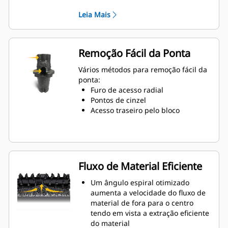
aplicação do torque.
Leia Mais
O anel de desgaste de 20 mm é
66% mais longo do que os porta-
ferramentas do Sistema G
Um projeto de porta-ferramentas
Remoção Fácil da Ponta
antirrotação garante a posição
devida para evitar o desgaste dos
Vários métodos para remoção fácil da
blocos e dos suportes
ponta:
A água pode penetrar o furo de
Furo de acesso radial
acesso radial do porta-
Pontos de cinzel
ferramentas para auxiliar na
Acesso traseiro pelo bloco
rotação do dente tendo em vista o
desgaste uniforme da ponta
Os porta-ferramentas estão
disponíveis para acomodar pontas
com hastes de 20 mm, 22 mm e 25
Fluxo de Material Eficiente
mm para aplicações variadas
Um ângulo espiral otimizado
aumenta a velocidade do fluxo de
material de fora para o centro
tendo em vista a extração eficiente
do material