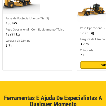
diminuindo automaticamente a
saída de torque do motor e
alertando o operador quando
condições críticas são detectadas.
Faixa de Potência Líquida (Tier 3)
136 kW
Peso Operacional -
Peso Operacional - Com Equipamento Típico
17305 kg
18991 kg
Largura da Lâmina
Largura da Lâmina
3.7 m
3.7 m
Cilindrada
7 l
Exib
Ferramentas E Ajuda De Especialistas A
Qualquer Momento