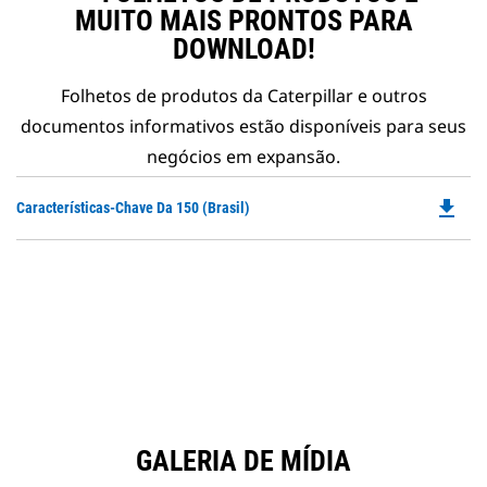
MUITO MAIS PRONTOS PARA
DOWNLOAD!
Folhetos de produtos da Caterpillar e outros
documentos informativos estão disponíveis para seus
negócios em expansão.
file_download
Do
Características-Chave Da 150 (Brasil)
P
O
in
a
N
Ta
GALERIA DE MÍDIA