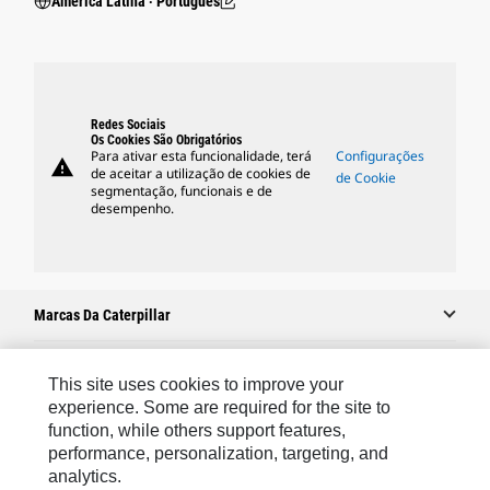
América Latina ‧ Português
Redes Sociais
Os Cookies São Obrigatórios
Para ativar esta funcionalidade, terá
Configurações
warning
de aceitar a utilização de cookies de
de Cookie
segmentação, funcionais e de
desempenho.
Marcas Da Caterpillar
This site uses cookies to improve your
Caterpillar.com
experience. Some are required for the site to
function, while others support features,
Caterpillar Contato E Suporte
performance, personalization, targeting, and
Minhas Preferências De Marketing
analytics.