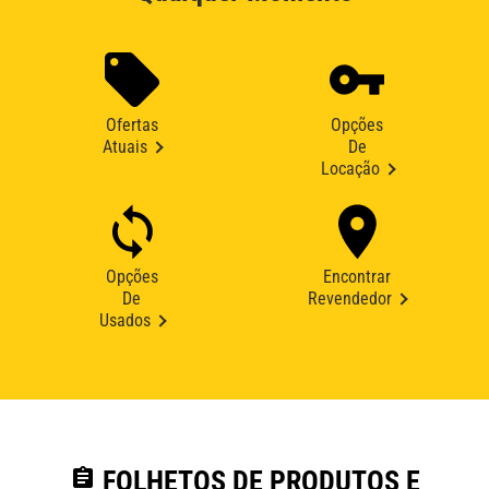
Ofertas
Opções
Atuais
De
Locação
Opções
Encontrar
De
Revendedor
Usados
assignment
FOLHETOS DE PRODUTOS E