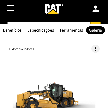
person
SEARCH
search
Benefícios
Especificações
Ferramentas
Galeria
more_vert
Motoniveladoras