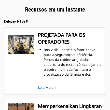
Recursos em um Instante
Exibição 1-3 de 8
PROJETADA PARA OS
OPERADORES
Boa visibilidade é o fator-chave
para a segurança e eficiência.
Portas da cabine anguladas,
cobertura do motor cônica e janela
traseira inclinada facilitam a
visualização da lâmina e dos
pneus, bem como da parte
traseira da máquina. A câmera de
Leia Mais
visão traseira opcional melhora
ainda mais as linhas de visão ao
redor de toda a máquina.
Experimente a cabine mais
Memperkenalkan Lingkaran
espaçosa e confortável do setor.