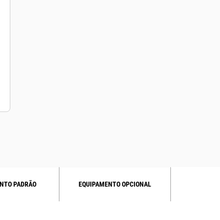
O Cat Product Link™ Elite está
integrado à máquina, eliminando as
dúvidas de gerenciamento do
equipamento. Fornce fácil acesso à
localização, os horários, o uso de
combustível, o tempo em marcha
lenta e os códigos de eventos da
máquina, através da interface do
usuário do VisionLink® on-line,
ajudando você a gerenciar a frota e
os custos de operação.
NTO PADRÃO
EQUIPAMENTO OPCIONAL