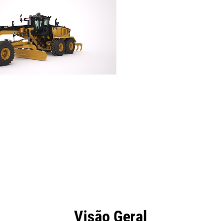
efícios
Especificações
Ferramentas
Galeria
Visão Geral