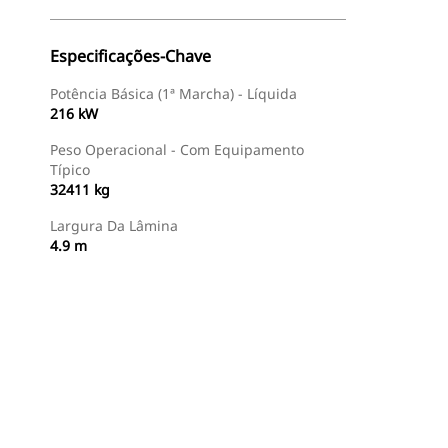
Especificações-Chave
Potência Básica (1ª Marcha) - Líquida
216 kW
Peso Operacional - Com Equipamento
Típico
32411 kg
Largura Da Lâmina
4.9 m
Encontrar Revendedor
Consulte O Preço