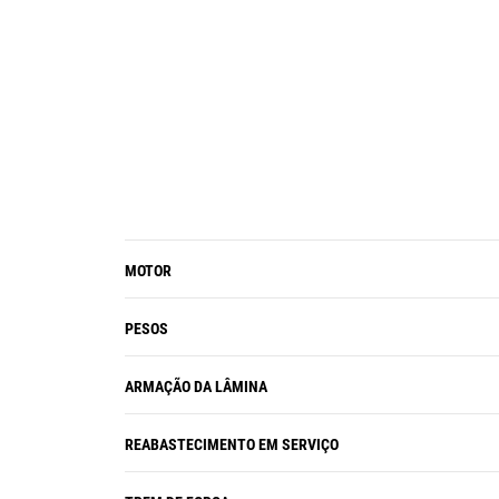
componentes críticos quando os
níveis estão baixos.
A Tela de Informações na cabine
mostra os problemas de
serviço/manutenção e os códigos de
diagnóstico são registrados.
MOTOR
PESOS
ARMAÇÃO DA LÂMINA
REABASTECIMENTO EM SERVIÇO