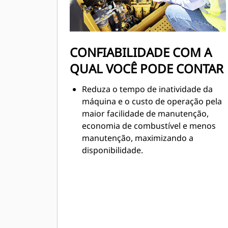
CONFIABILIDADE COM A
QUAL VOCÊ PODE CONTAR
Reduza o tempo de inatividade da
máquina e o custo de operação pela
maior facilidade de manutenção,
economia de combustível e menos
manutenção, maximizando a
disponibilidade.
Os principais componentes são
modulares, de modo que a maioria
pode ser removida e reinstalada sem
necessidade de mexer em outros
componentes para alta eficiência de
reparo.