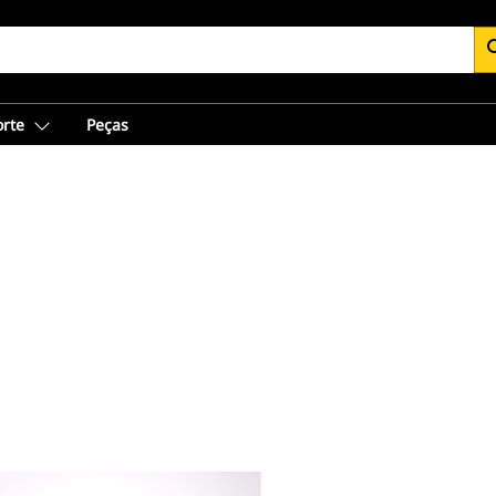
se
orte
Peças