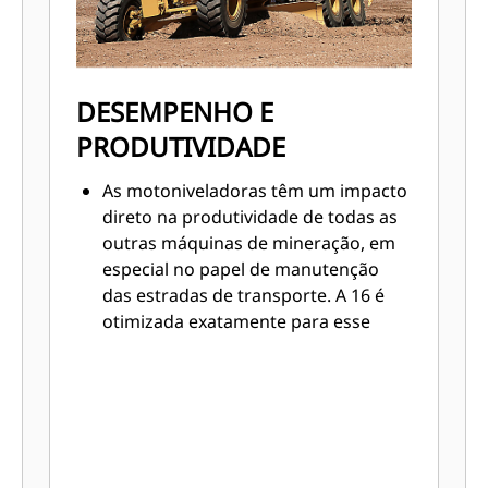
DESEMPENHO E
PRODUTIVIDADE
As motoniveladoras têm um impacto
direto na produtividade de todas as
outras máquinas de mineração, em
especial no papel de manutenção
das estradas de transporte. A 16 é
otimizada exatamente para esse
objetivo:
O peso adicional junto com o
equilíbrio de peso ajustado oferece
desempenho aprimorado
melhorando a tração e a capacidade
de manter a velocidade de