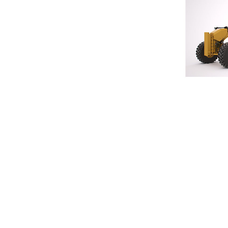
16
Ben
Alterar Modelo