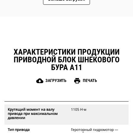
устанавливается на планетарную
коробку передач для достижения
оптимальной скорости буровой
коронки и выходного крутящего
момента в средних и сложных
условиях эксплуатации, когда
требуется высокая
производительность бурения.
ХАРАКТЕРИСТИКИ ПРОДУКЦИИ
ПРИВОДНОЙ БЛОК ШНЕКОВОГО
БУРА A11
cloud_download
print
ЗАГРУЗИТЬ
ПЕЧАТЬ
Крутящий момент на валу
1105 Н·м
привода при максимальном
давлении
Тип привода
Героторный гидромотор —