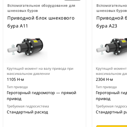
Вспомогательное оборудование для
Вспомогательно
шнековых буров
шнековых буро
Приводной блок шнекового
Приводной 
бура A11
бура A23
Крутящий момент на валу привода при
Крутящий момент 
максимальном давлении
максимальном да
1105 Н·м
2304 Н·м
Тип привода
Тип привода
Героторный гидромотор — прямой
Героторный ги
привод
привод
Требуемая гидросистема
Требуемая гидрос
Стандартный расход
Стандартный р