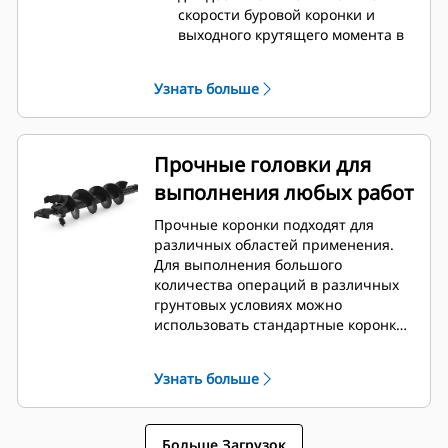
скорости буровой коронки и
выходного крутящего момента в
легких и средних условиях
эксплуатации.
Узнать больше
Модель A41 оснащается
регулируемым реверсивным
гидравлическим двигателем
героторного типа с
Прочные головки для
одноступенчатым планетарным
выполнения любых работ
редукторным приводом, который
устанавливается на планетарную
Прочные коронки подходят для
коробку передач для достижения
различных областей применения.
оптимальной скорости буровой
Для выполнения большого
коронки и выходного крутящего
количества операций в различных
момента в средних и сложных
грунтовых условиях можно
условиях эксплуатации.
использовать стандартные коронки,
Модель A68 оснащается
конические коронки,
регулируемым реверсивным
промышленные коронки и скальные
редукторным гидравлическим
Узнать больше
коронки для стандартных условий (с
двигателем героторного типа с
болтовым креплением).
двухступенчатым планетарным
редукторным приводом, который
Больше Загрузок