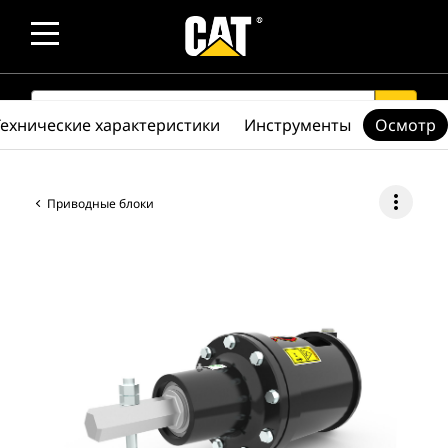
SEARCH
search
Технические характеристики
Инструменты
Осмотр
more_vert
Приводные блоки