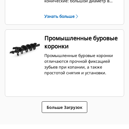
конические: большой диаметр в
верхней части предназначен для
корней деревьев, а малый в
Узнать больше
основании — для мульчи или
удобрений.
Промышленные буровые
коронки
Промышленные буровые коронки
отличаются прочной фиксацией
зубьев при копании, а также
простотой снятия и установки.
Больше Загрузок