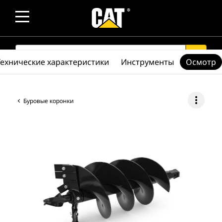
SEARCH
search
Технические характеристики
Инструменты
Осмотр
more_vert
Буровые коронки