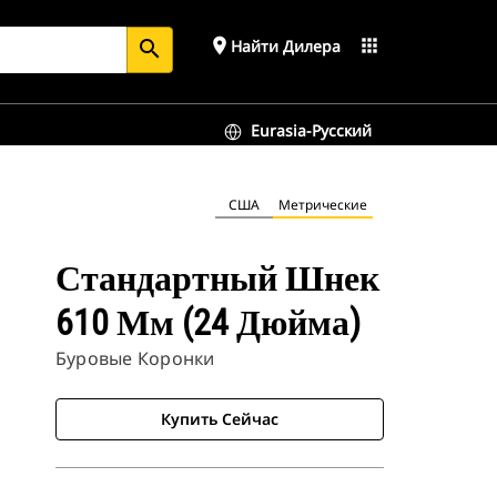
place
apps
Найти Дилера
search
Eurasia-Русский
США
Метрические
Стандартный Шнек
610 Мм (24 Дюйма)
Буровые Коронки
Купить Сейчас