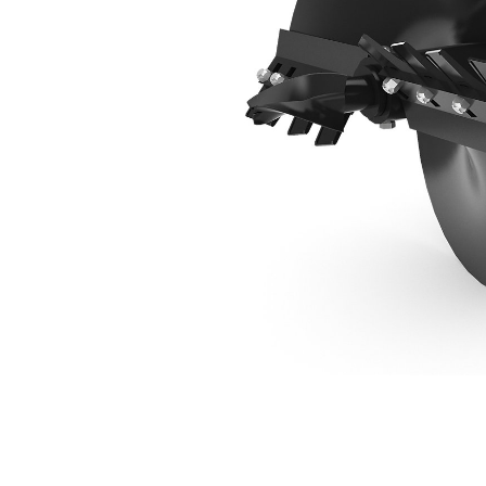
Стандартный Шнек 610 Мм (24 Дюйма)
Пре
Изменение модели