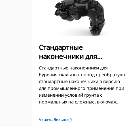
Стандартные
наконечники для
бурения скальных пород
Стандартные наконечники для
(болтовое крепление)
бурения скальных пород преобразуют
стандартные наконечники в версию
для промышленного применения при
изменении условий грунта с
нормальных на сложные, включая
скальные породы и различные типы
бетона. Наконечники легко
Узнать больше
снимаются при возврате к