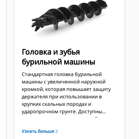
Головка и зубья
бурильной машины
Стандартная головка бурильной
машины с увеличенной наружной
кромкой, которая повышает защиту
держателя при использовании в
хрупких скальных породах и
ударопрочном грунте. Доступны
различные секции шнековых буров
для разных условий грунта.
Узнать больше
Калибрующие зубья для наружных