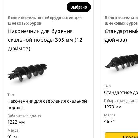
Выбрано
Вспомогательное оборудование для
Вспомогательно
шнековых буров
шнековых буро
Наконечник для бурения
Стандартный
скальной породы 305 мм (12
дюймов)
дюймов)
Тип
Стандартное до
Тип
Наконечник для сверления скальной
Габаритная длина
1278 мм
породы
Масса
Габаритная длина
46 кг
1222 мм
Масса
61 кг
Просм