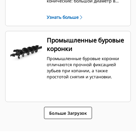
конические: большой диаметр в
верхней части предназначен для
корней деревьев, а малый в
Узнать больше
основании — для мульчи или
удобрений.
Промышленные буровые
коронки
Промышленные буровые коронки
отличаются прочной фиксацией
зубьев при копании, а также
простотой снятия и установки.
Больше Загрузок