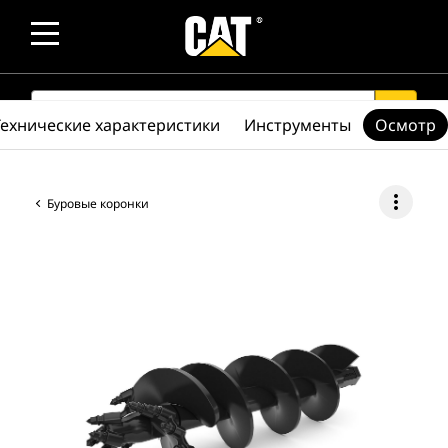
SEARCH
search
Технические характеристики
Инструменты
Осмотр
more_vert
Буровые коронки