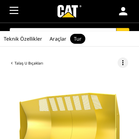
person
SEARCH
search
Teknik Özellikler
Araçlar
Tur
more_vert
Talaş U Bıçakları