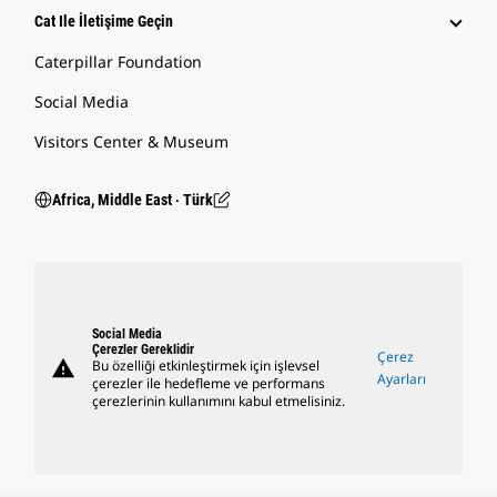
Cat Ile İletişime Geçin
Caterpillar Foundation
Social Media
Visitors Center & Museum
Africa, Middle East ‧ Türk
Social Media
Çerezler Gereklidir
Çerez
warning
Bu özelliği etkinleştirmek için işlevsel
Ayarları
çerezler ile hedefleme ve performans
çerezlerinin kullanımını kabul etmelisiniz.