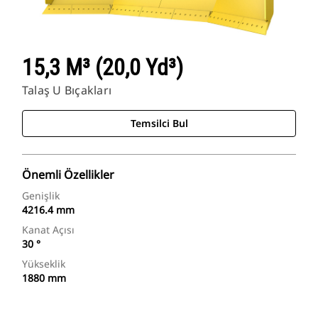
15,3 M³ (20,0 Yd³)
Talaş U Bıçakları
Temsilci Bul
Önemli Özellikler
Genişlik
4216.4 mm
Kanat Açısı
30 °
Yükseklik
1880 mm