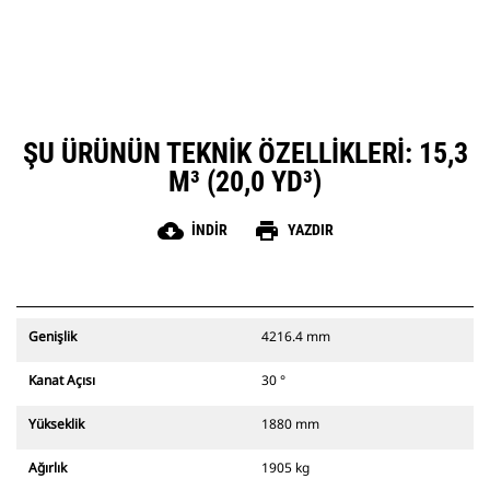
ŞU ÜRÜNÜN TEKNIK ÖZELLIKLERI: 15,3
M³ (20,0 YD³)
cloud_download
print
İNDIR
YAZDIR
Genişlik
4216.4 mm
Kanat Açısı
30 °
Yükseklik
1880 mm
Ağırlık
1905 kg