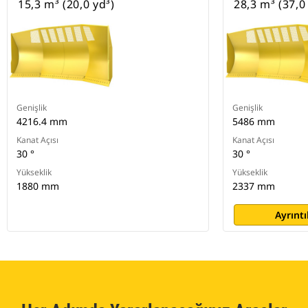
15,3 m³ (20,0 yd³)
28,3 m³ (37,0
Genişlik
Genişlik
4216.4 mm
5486 mm
Kanat Açısı
Kanat Açısı
30 °
30 °
Yükseklik
Yükseklik
1880 mm
2337 mm
Ayrıntı