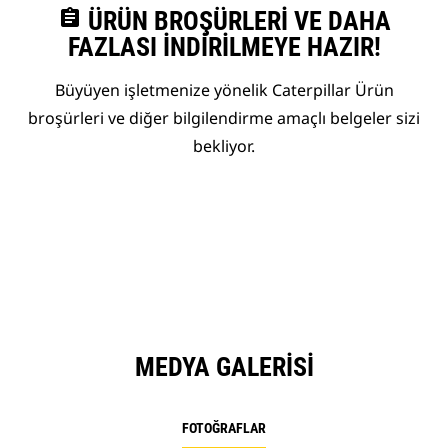
assignment
ÜRÜN BROŞÜRLERI VE DAHA
FAZLASI İNDIRILMEYE HAZIR!
Büyüyen işletmenize yönelik Caterpillar Ürün
broşürleri ve diğer bilgilendirme amaçlı belgeler sizi
bekliyor.
MEDYA GALERISI
FOTOĞRAFLAR