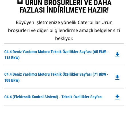
assignment
ÜRÜN BROŞÜRLERI VE DAHA
FAZLASI İNDIRILMEYE HAZIR!
Büyüyen işletmenize yönelik Caterpillar Ürün
broşürleri ve diğer bilgilendirme amaçlı belgeler sizi
bekliyor.
Do
C4.4 Deniz Yardımcı Motoru Teknik Özellikler Sayfası (65 EkW -
file_download
P
118 BkW)
O
in
Do
C4.4 Deniz Yardımcı Motoru Teknik Özellikler Sayfası (71 BkW -
a
file_download
P
108 BkW)
N
O
Ta
in
file_download
Do
C4.4 (Elektronik Kontrol Sistemi) - Teknik Özellikler Sayfası
a
P
N
O
Ta
in
a
N