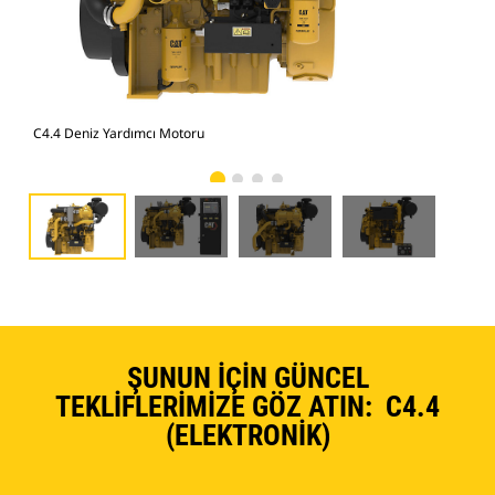
C4.4 Deniz Yardımcı Motoru
C4.
ŞUNUN İÇIN GÜNCEL
TEKLIFLERIMIZE GÖZ ATIN: C4.4
(ELEKTRONIK)