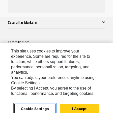
Caterpillar Markaları
Caterpillar.com
Caterpillar Müşteri Hizmetleri Ve Iletişim
This site uses cookies to improve your
experience. Some are required for the site to
Site Haritası
function, while others support features,
performance, personalization, targeting, and
Cookie Settings
analytics.
Yasal
You can adjust your preferences anytime using
Cookie Settings.
Gizlilik
By selecting I Accept, you agree to the use of
functional, performance, and targeting cookies.
Africa, Middle East ‧ Türk
© 2026 Caterpillar. Tüm Hakları Saklıdır.
Cookie Settings
I Accept