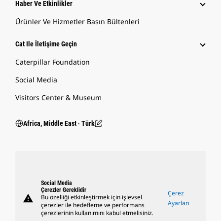
Haber Ve Etkinlikler
Ürünler Ve Hizmetler Basın Bültenleri
Cat Ile İletişime Geçin
Caterpillar Foundation
Social Media
Visitors Center & Museum
Africa, Middle East ‧ Türk
Social Media
Çerezler Gereklidir
Çerez
warning
Bu özelliği etkinleştirmek için işlevsel
Ayarları
çerezler ile hedefleme ve performans
çerezlerinin kullanımını kabul etmelisiniz.