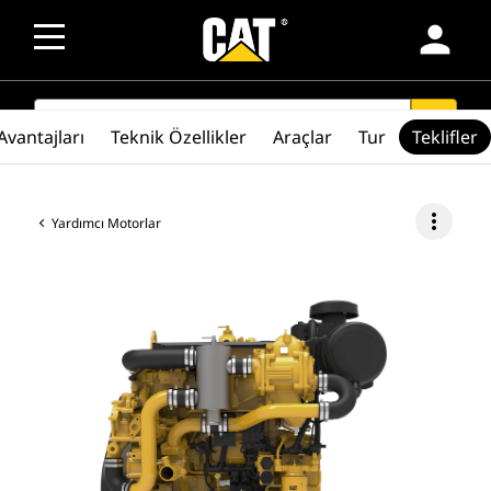
person
SEARCH
search
Avantajları
Teknik Özellikler
Araçlar
Tur
Teklifler
more_vert
Yardımcı Motorlar