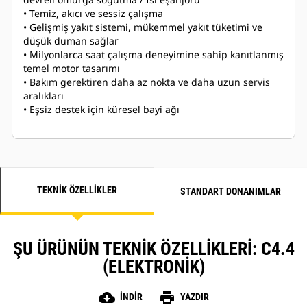
• Temiz, akıcı ve sessiz çalışma
• Gelişmiş yakıt sistemi, mükemmel yakıt tüketimi ve
düşük duman sağlar
• Milyonlarca saat çalışma deneyimine sahip kanıtlanmış
temel motor tasarımı
• Bakım gerektiren daha az nokta ve daha uzun servis
aralıkları
• Eşsiz destek için küresel bayi ağı
TEKNIK ÖZELLIKLER
STANDART DONANIMLAR
ŞU ÜRÜNÜN TEKNIK ÖZELLIKLERI: C4.4
(ELEKTRONIK)
cloud_download
print
İNDIR
YAZDIR