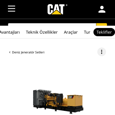
person
SEARCH
search
Avantajları
Teknik Özellikler
Araçlar
Tur
Teklifler
more_vert
Deniz Jeneratör Setleri