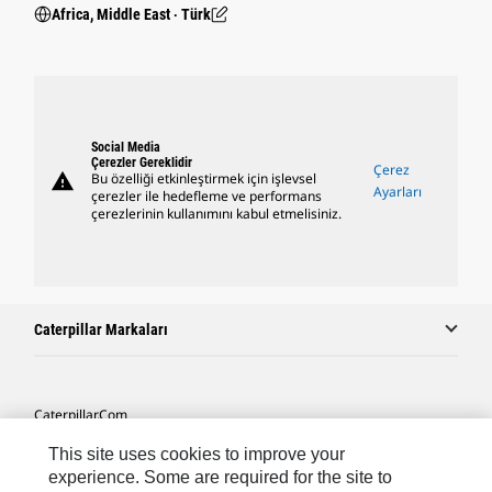
Africa, Middle East ‧ Türk
Social Media
Çerezler Gereklidir
Çerez
warning
Bu özelliği etkinleştirmek için işlevsel
Ayarları
çerezler ile hedefleme ve performans
çerezlerinin kullanımını kabul etmelisiniz.
Caterpillar Markaları
Caterpillar.com
Caterpillar Müşteri Hizmetleri Ve Iletişim
This site uses cookies to improve your
experience. Some are required for the site to
Site Haritası