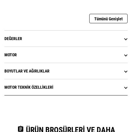
Tümünü Genişlet
DEĞERLER
MOTOR
BOYUTLAR VE AĞIRLIKLAR
MOTOR TEKNIK ÖZELLIKLERI
assignment
ÜRÜN BROŞÜRLERI VE DAHA