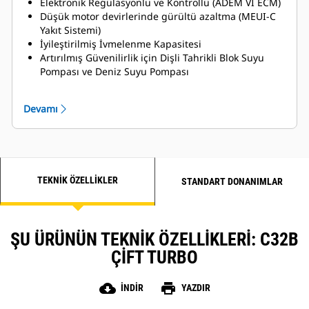
Elektronik Regülasyonlu ve Kontrollü (ADEM VI ECM)
Düşük motor devirlerinde gürültü azaltma (MEUI-C
Yakıt Sistemi)
İyileştirilmiş İvmelenme Kapasitesi
Artırılmış Güvenilirlik için Dişli Tahrikli Blok Suyu
Pompası ve Deniz Suyu Pompası
MSC Sertifikaları Mevcuttur
Titanyum Plaka Isı Eşanjörü
Devamı
Sol ve Sağ Taraftan Servis seçenekleri mevcuttur
TEKNIK ÖZELLIKLER
STANDART DONANIMLAR
ŞU ÜRÜNÜN TEKNIK ÖZELLIKLERI: C32B
ÇIFT TURBO
cloud_download
print
İNDIR
YAZDIR