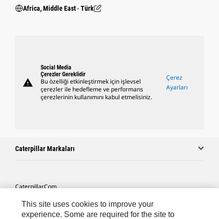
Africa, Middle East ‧ Türk
Social Media
Çerezler Gereklidir
Çerez
warning
Bu özelliği etkinleştirmek için işlevsel
Ayarları
çerezler ile hedefleme ve performans
çerezlerinin kullanımını kabul etmelisiniz.
Caterpillar Markaları
Caterpillar.com
Caterpillar Müşteri Hizmetleri Ve Iletişim
This site uses cookies to improve your
experience. Some are required for the site to
Site Haritası