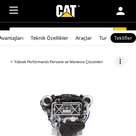
person
SEARCH
search
Avantajları
Teknik Özellikler
Araçlar
Tur
Teklifler
more_vert
Yüksek Performanslı Pervane ve Manevra Çözümleri