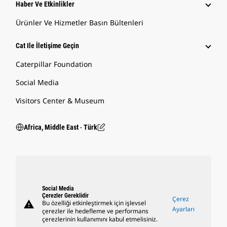
Haber Ve Etkinlikler
Ürünler Ve Hizmetler Basın Bültenleri
Cat Ile İletişime Geçin
Caterpillar Foundation
Social Media
Visitors Center & Museum
Africa, Middle East ‧ Türk
Social Media
Çerezler Gereklidir
Çerez
warning
Bu özelliği etkinleştirmek için işlevsel
Ayarları
çerezler ile hedefleme ve performans
çerezlerinin kullanımını kabul etmelisiniz.