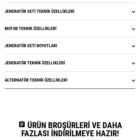
JENERATÖR SETI TEKNIK ÖZELLIKLERI
MOTOR TEKNIK ÖZELLIKLERI
JENERATÖR SETI BOYUTLARI
JENERATÖR TEKNIK ÖZELLIKLERI
ALTERNATÖR TEKNIK ÖZELLIKLERI
assignment
ÜRÜN BROŞÜRLERI VE DAHA
FAZLASI İNDIRILMEYE HAZIR!