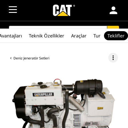
person
SEARCH
search
Avantajları
Teknik Özellikler
Araçlar
Tur
Teklifler
more_vert
Deniz Jeneratör Setleri