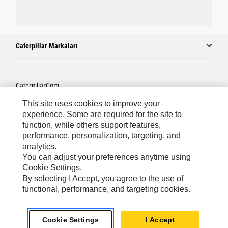
Caterpillar Markaları
Caterpillar.com
Caterpillar Müşteri Hizmetleri Ve Iletişim
This site uses cookies to improve your
experience. Some are required for the site to
Site Haritası
function, while others support features,
performance, personalization, targeting, and
Cookie Settings
analytics.
Yasal
You can adjust your preferences anytime using
Cookie Settings.
Gizlilik
By selecting I Accept, you agree to the use of
functional, performance, and targeting cookies.
Africa, Middle East ‧ Türk
© 2026 Caterpillar. Tüm Hakları Saklıdır.
Cookie Settings
I Accept