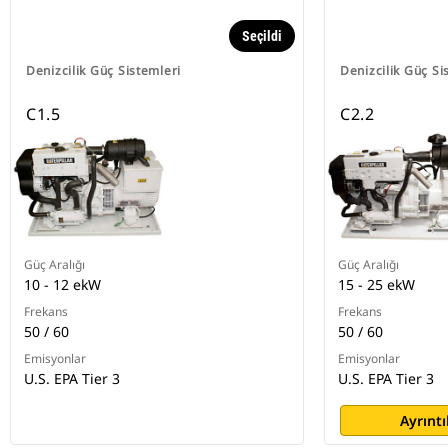
Seçildi
Denizcilik Güç Sistemleri
Denizcilik Güç Si
C1.5
C2.2
Güç Aralığı
Güç Aralığı
10 - 12 ekW
15 - 25 ekW
Frekans
Frekans
50 / 60
50 / 60
Emisyonlar
Emisyonlar
U.S. EPA Tier 3
U.S. EPA Tier 3
Ayrıntı