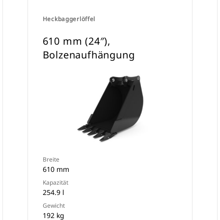
Heckbaggerlöffel
610 mm (24″),
Bolzenaufhängung
Breite
610 mm
Kapazität
254.9 l
Gewicht
192 kg