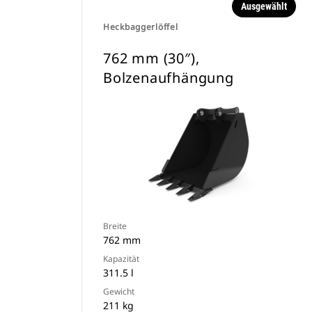
Ausgewählt
Heckbaggerlöffel
762 mm (30″),
Bolzenaufhängung
Breite
762 mm
Kapazität
311.5 l
Gewicht
211 kg