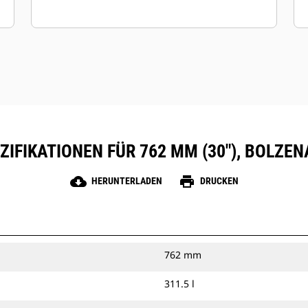
IFIKATIONEN FÜR 762 MM (30″), BOLZ
cloud_download
print
HERUNTERLADEN
DRUCKEN
762 mm
311.5 l