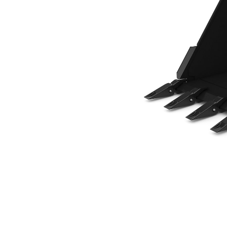
762 Mm (30″), Bolzenaufhängung
Vort
Modell wechseln