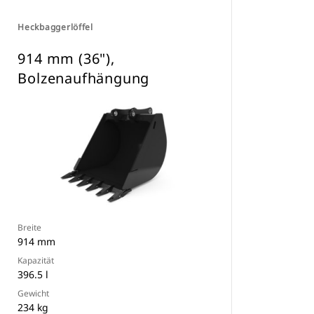
Heckbaggerlöffel
914 mm (36"),
Bolzenaufhängung
Breite
914 mm
Kapazität
396.5 l
Gewicht
234 kg