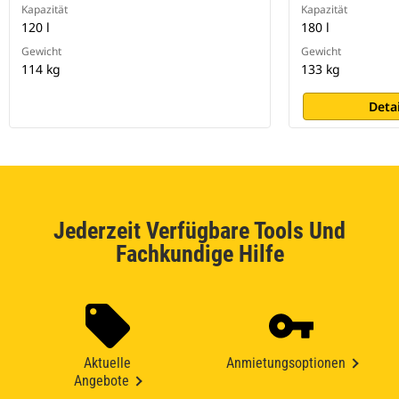
Kapazität
Kapazität
120 l
180 l
Gewicht
Gewicht
114 kg
133 kg
Deta
Jederzeit Verfügbare Tools Und
Fachkundige Hilfe
Aktuelle
Anmietungsoptionen
Angebote