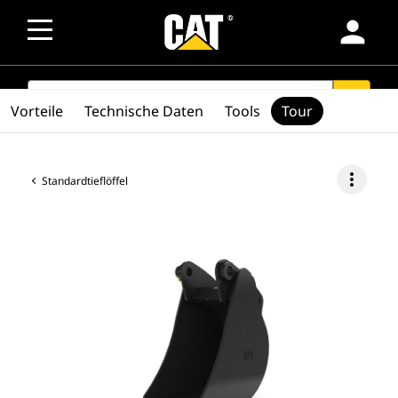
person
SEARCH
search
Vorteile
Technische Daten
Tools
Tour
more_vert
Standardtieflöffel