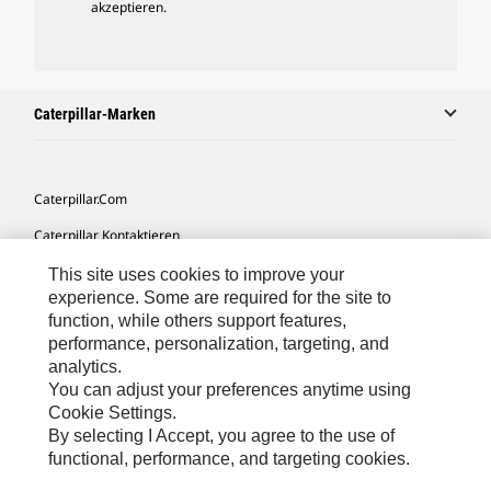
akzeptieren.
Caterpillar-Marken
Caterpillar.com
Caterpillar Kontaktieren
Meine Marketing-Präferenzen
This site uses cookies to improve your
experience. Some are required for the site to
Seitenübersicht
function, while others support features,
performance, personalization, targeting, and
Cookie Settings
analytics.
Rechtliche Hinweise
You can adjust your preferences anytime using
Cookie Settings.
Datenschutz
By selecting I Accept, you agree to the use of
functional, performance, and targeting cookies.