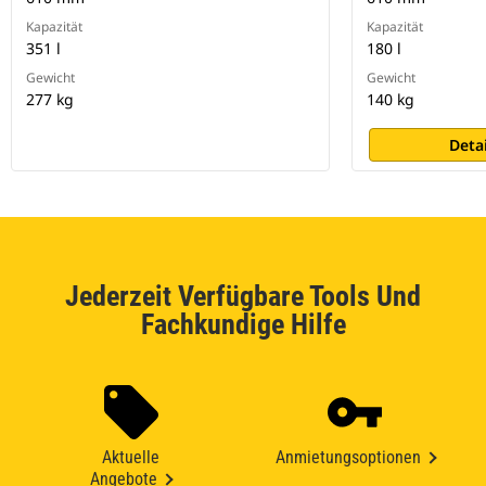
Kapazität
Kapazität
351 l
180 l
Gewicht
Gewicht
277 kg
140 kg
Deta
Jederzeit Verfügbare Tools Und
Fachkundige Hilfe
Aktuelle
Anmietungsoptionen
Angebote