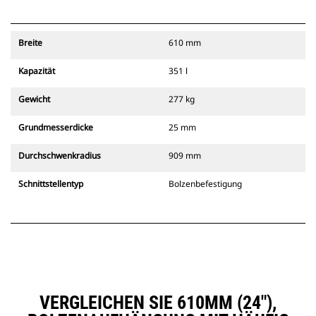
Breite
610 mm
Kapazität
351 l
Gewicht
277 kg
Grundmesserdicke
25 mm
Durchschwenkradius
909 mm
Schnittstellentyp
Bolzenbefestigung
VERGLEICHEN SIE 610MM (24″),