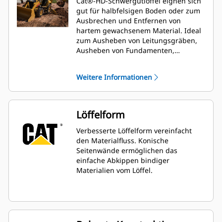
Cat®-HD-Schwergutlöffel eignen sich
gut für halbfelsigen Boden oder zum
Ausbrechen und Entfernen von
hartem gewachsenem Material. Ideal
zum Ausheben von Leitungsgräben,
Ausheben von Fundamenten,
Rückverfüllen sowie allgemeine
Baggerarbeiten in den Bereichen Bau,
Weitere Informationen
Landschaftsbau und in der
Versorgungswirtschaft.
Löffelform
Verbesserte Löffelform vereinfacht
den Materialfluss. Konische
Seitenwände ermöglichen das
einfache Abkippen bindiger
Materialien vom Löffel.