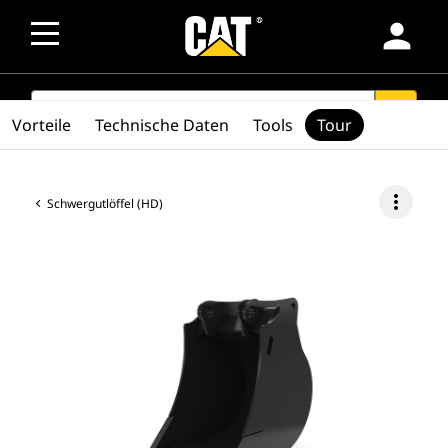
person
SEARCH
search
Vorteile
Technische Daten
Tools
Tour
more_vert
Schwergutlöffel (HD)