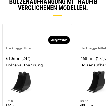
BOLZENAUFHÄNGUNG MIT HÄUFIG
VERGLICHENEN MODELLEN.
Ausgewählt
Heckbaggerlöffel
Heckbaggerlöffel
610mm (24″),
458mm (18″),
Bolzenaufhängung
Bolzenaufhä
Breite
Breite
610 mm
458 mm