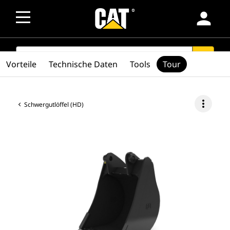
person
SEARCH
search
Vorteile
Technische Daten
Tools
Tour
more_vert
Schwergutlöffel (HD)