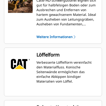
Cat®-HD-Schwergutlöffel eignen sich
gut für halbfelsigen Boden oder zum
Ausbrechen und Entfernen von
hartem gewachsenem Material. Ideal
zum Ausheben von Leitungsgräben,
Ausheben von Fundamenten,
Rückverfüllen sowie allgemeine
Baggerarbeiten in den Bereichen Bau,
Weitere Informationen
Landschaftsbau und in der
Versorgungswirtschaft.
Löffelform
Verbesserte Löffelform vereinfacht
den Materialfluss. Konische
Seitenwände ermöglichen das
einfache Abkippen bindiger
Materialien vom Löffel.