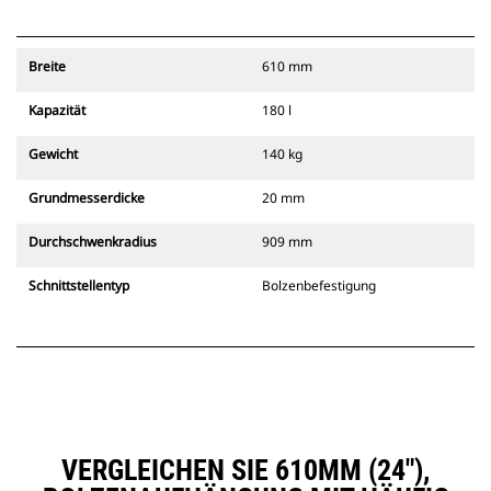
Breite
610 mm
Kapazität
180 l
Gewicht
140 kg
Grundmesserdicke
20 mm
Durchschwenkradius
909 mm
Schnittstellentyp
Bolzenbefestigung
VERGLEICHEN SIE 610MM (24″),