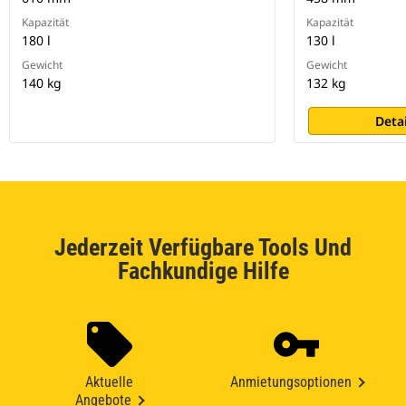
Kapazität
Kapazität
180 l
130 l
Gewicht
Gewicht
140 kg
132 kg
Deta
Jederzeit Verfügbare Tools Und
Fachkundige Hilfe
Aktuelle
Anmietungsoptionen
Angebote