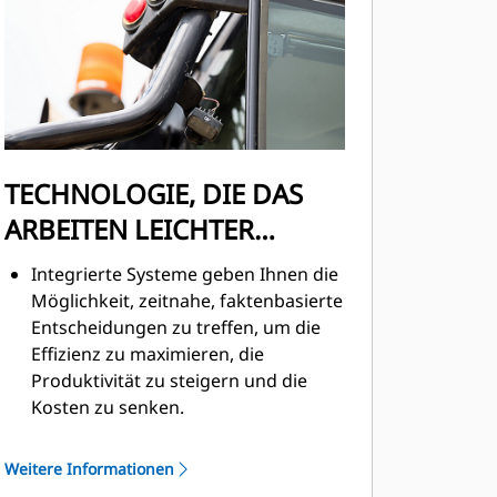
Kipp-/Getriebehebel werden
zahlreiche Steuerungen am
Bedienhebel angeordnet (inklusive
der Feststellbremse), was den
Bedienaufwand um bis zu 50 %
verringert.
Das Wake-Up-System startet die
TECHNOLOGIE, DIE DAS
Steuergeräte, wenn das Fahrzeug
ARBEITEN LEICHTER
entsperrt oder die Fahrerkabinen-
Tür geöffnet wird.
MACHT
Integrierte Systeme geben Ihnen die
Das Abgasrohr in flacher Bauweise
Möglichkeit, zeitnahe, faktenbasierte
reduziert die Gesamthöhe, sodass es
Entscheidungen zu treffen, um die
für den Transport des Fahrzeugs
Effizienz zu maximieren, die
nicht mehr abgebaut werden muss.
Produktivität zu steigern und die
Kosten zu senken.
Das Product Link™-System verbindet
sich kabellos mit jeder Maschine und
Weitere Informationen
ermöglicht Ihnen damit den Zugriff