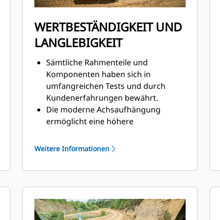
WERTBESTÄNDIGKEIT UND
LANGLEBIGKEIT
Sämtliche Rahmenteile und
Komponenten haben sich in
umfangreichen Tests und durch
Kundenerfahrungen bewährt.
Die moderne Achsaufhängung
ermöglicht eine höhere
Geschwindigkeit in schwierigem
Gelände und dämpft gleichzeitig die
Weitere Informationen
Stoßbelastungen.
Die Vorderradaufhängung erlaubt
ein Pendeln um ± 6° für eine ruhige
Fahrt.
Der Rahmen ist auf
Drehmomentbelastungen ausgelegt,