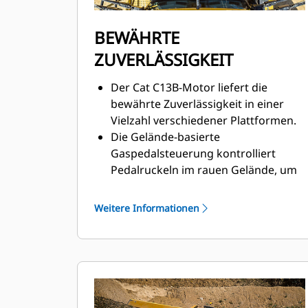
BEWÄHRTE
ZUVERLÄSSIGKEIT
Der Cat C13B-Motor liefert die
bewährte Zuverlässigkeit in einer
Vielzahl verschiedener Plattformen.
Die Gelände-basierte
Gaspedalsteuerung kontrolliert
Pedalruckeln im rauen Gelände, um
das Fahrverhalten zu verbessern.
Höhere Zuverlässigkeit durch
Weitere Informationen
baugleiche Teile und konstruktive
Vereinfachung mit einer langen
Nutzungsdauer bis zur Überholung.
Geringer Aufwand der
Abgasnachbehandlungssysteme
gewährleisten ausgezeichnete