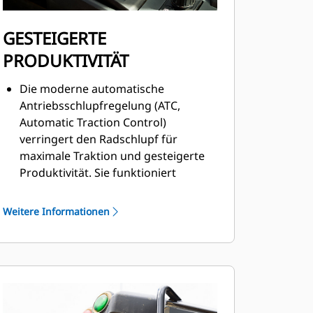
GESTEIGERTE
PRODUKTIVITÄT
Die moderne automatische
Antriebsschlupfregelung (ATC,
Automatic Traction Control)
verringert den Radschlupf für
maximale Traktion und gesteigerte
Produktivität. Sie funktioniert
vollautomatisch ohne
Bedienereingriff.
Weitere Informationen
Die Dauerbremsautomatik (ARC,
Automatic Retarder Control) steuert
den Retarder ohne Bedienereingriff.
Vollautomatisch zu 100 % der Zeit.
Bei dem von Caterpillar exklusiv
verwendeten kombinierten