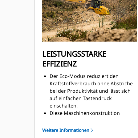
Verfügbarkeit und hohe Leistung.
Die Motor-Kompressionsbremse
verbessert das Ansprechen der
Bremse und erhöht die
Bremsleistung bei Bergabfahrten.
LEISTUNGSSTARKE
EFFIZIENZ
Der Eco-Modus reduziert den
Kraftstoffverbrauch ohne Abstriche
bei der Produktivität und lässt sich
auf einfachen Tastendruck
einschalten.
Diese Maschinenkonstruktion
verbessert die Kraftstoffnutzung mit
minimierten Wartungskosten bei
Weitere Informationen
hoher Leistung und schnellem