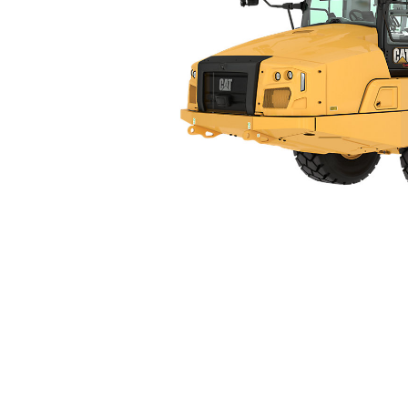
725
Vort
Modell wechseln