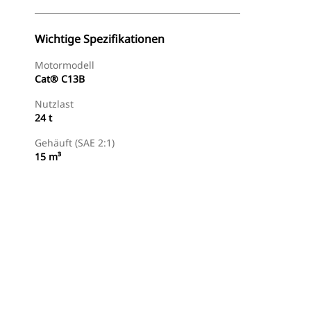
Wichtige Spezifikationen
Motormodell
Cat® C13B
Nutzlast
24 t
Gehäuft (SAE 2:1)
15 m³
Händler Suchen
Angebot Anfragen