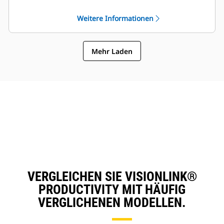
Arbeitstakt/Gesamt
SEGMENT – Gesamtlaufzeit,
Weitere Informationen
gestoppte Zeit leer und
beladen, Taktzeit
Mehr Laden
GESCHÄTZTES VOLUMEN –
Taktzeit
Schlepper/Schürfkübel,
Umläufe pro Stunde,
durchschnittliche Anzahl der
Übergänge/Arbeitstakt
VERGLEICHEN SIE VISIONLINK®
PRODUCTIVITY MIT HÄUFIG
VERGLICHENEN MODELLEN.