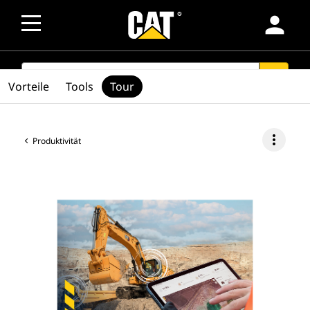
person
SEARCH
search
Vorteile
Tools
Tour
more_vert
Produktivität