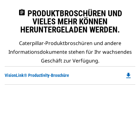
assignment
PRODUKTBROSCHÜREN UND
VIELES MEHR KÖNNEN
HERUNTERGELADEN WERDEN.
Caterpillar-Produktbroschüren und andere
Informationsdokumente stehen für Ihr wachsendes
Geschäft zur Verfügung.
file_download
Do
VisionLink® Productivity-Broschüre
P
O
in
a
N
Ta