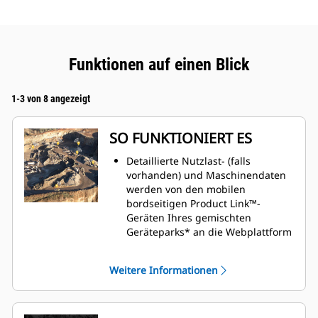
Funktionen auf einen Blick
1-3 von 8 angezeigt
SO FUNKTIONIERT ES
Detaillierte Nutzlast- (falls
vorhanden) und Maschinendaten
werden von den mobilen
bordseitigen Product Link™-
Geräten Ihres gemischten
Geräteparks* an die Webplattform
übertragen.
Die Daten werden von einem in
Weitere Informationen
VisionLink Productivity integrierten
maschinellen Lernalgorithmus
analysiert, um Einblicke in die
Produktivität am Einsatzort und