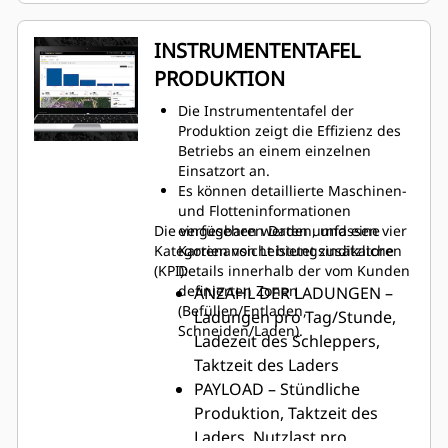
visuell zusammen und erleichtern
Leistungsindikatoren (KPIs)
so die Identifizierung von Trends,
für alle Einsatzorte.
INSTRUMENTENTAFEL
Ausnahmefällen und Mustern zur
Optimierung der Produktivität.
PRODUKTION
Die Instrumententafel der
Produktion zeigt die Effizienz des
Betriebs an einem einzelnen
Einsatzort an.
Es können detaillierte Maschinen-
und Flotteninformationen
Die verfügbaren Daten umfassen vier
eingesehen werden, und eine
Kategorien von Leistungsindikatoren
Kartenansicht bietet zusätzliche
(KPI):
Details innerhalb der vom Kunden
definierten Zonen
ANZAHL DER LADUNGEN –
(Befüllen/Entladen,
Ladungen pro Tag/Stunde,
Schneiden/Laden).
Ladezeit des Schleppers,
Taktzeit des Laders
PAYLOAD – Stündliche
Produktion, Taktzeit des
Laders, Nutzlast pro