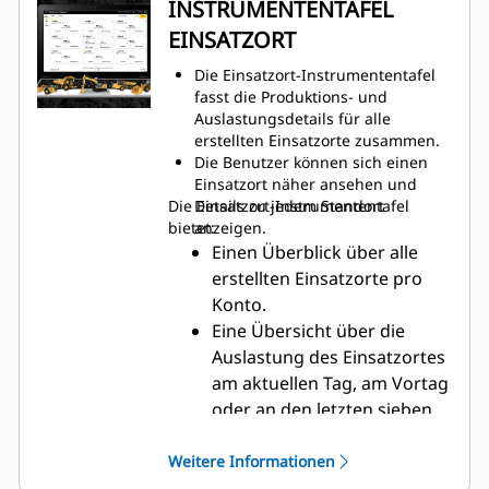
INSTRUMENTENTAFEL
die Auslastung der Geräte zu
EINSATZORT
erhalten.
Telematikdaten von allen
Die Einsatzort-Instrumententafel
angemeldeten Maschinen am
fasst die Produktions- und
Einsatzort werden analysiert, um
Auslastungsdetails für alle
Maschineninteraktionen und den
erstellten Einsatzorte zusammen.
Ort von Ereignissen zu
Die Benutzer können sich einen
bestimmen.
Einsatzort näher ansehen und
Standortdaten werden mit
Die Einsatzort-Instrumententafel
Details zu jedem Standort
Kraftstoff- und Nutzlastdaten
bietet:
anzeigen.
verknüpft, um einen
Einen Überblick über alle
detaillierteren Überblick über die
erstellten Einsatzorte pro
in einem Zyklus geleistete
Konto.
Maschinenarbeit zu erhalten.
Erstellen Sie Zonen (Geofences),
Eine Übersicht über die
um Bereiche zu kategorisieren
Auslastung des Einsatzortes
und Grenzen für eine verbesserte
am aktuellen Tag, am Vortag
Arbeitstaktaufzeichnung und -
oder an den letzten sieben
verfolgung nach Zonen zu
Tagen.
ermitteln.
Instrumententafeln fassen die
Einen Vergleich der
Weitere Informationen
Daten innerhalb der Anwendung
wichtigsten