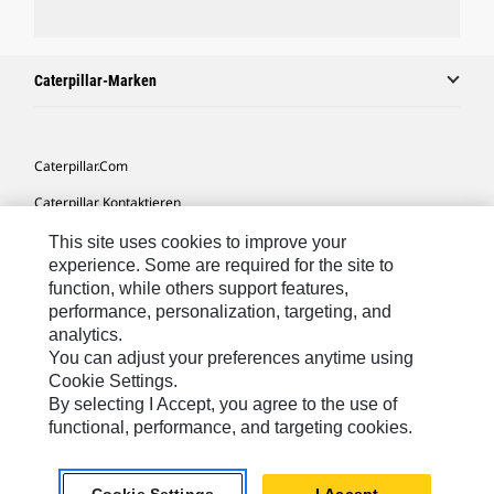
Caterpillar-Marken
Caterpillar.com
Caterpillar Kontaktieren
Meine Marketing-Präferenzen
This site uses cookies to improve your
experience. Some are required for the site to
Seitenübersicht
function, while others support features,
performance, personalization, targeting, and
Cookie Settings
analytics.
Rechtliche Hinweise
You can adjust your preferences anytime using
Cookie Settings.
Datenschutz
By selecting I Accept, you agree to the use of
functional, performance, and targeting cookies.
Europe-German
© 2026 Caterpillar. Alle Rechte vorbehalten.