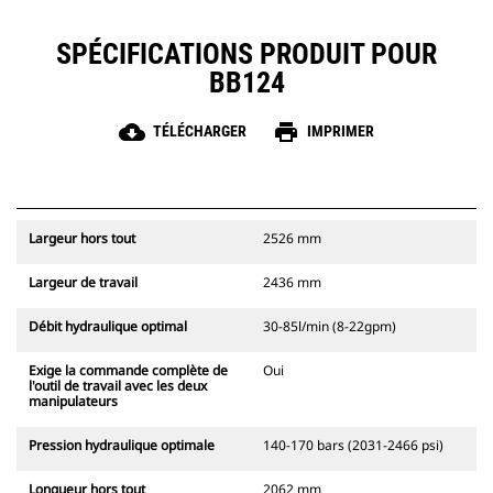
SPÉCIFICATIONS PRODUIT POUR
BB124
cloud_download
print
TÉLÉCHARGER
IMPRIMER
Largeur hors tout
2526 mm
Largeur de travail
2436 mm
Débit hydraulique optimal
30-85l/min (8-22gpm)
Exige la commande complète de
Oui
l'outil de travail avec les deux
manipulateurs
Pression hydraulique optimale
140-170 bars (2031-2466 psi)
Longueur hors tout
2062 mm