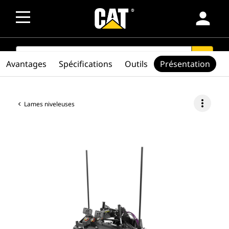
person
SEARCH
search
Avantages
Spécifications
Outils
Présentation
more_vert
Lames niveleuses