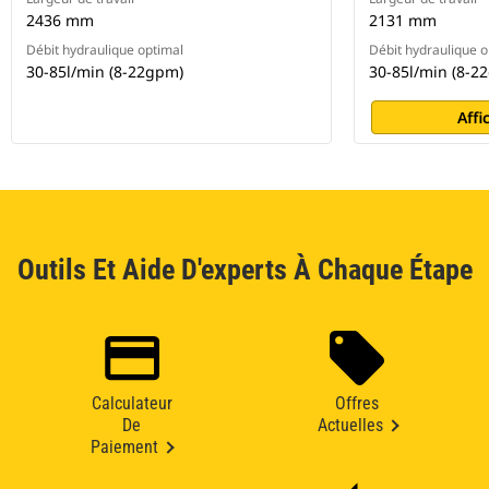
2436 mm
2131 mm
Débit hydraulique optimal
Débit hydraulique o
30-85l/min (8-22gpm)
30-85l/min (8-2
Affi
Outils Et Aide D'experts À Chaque Étape
Calculateur
Offres
De
Actuelles
Paiement