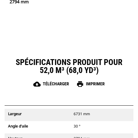
2794 mm
SPÉCIFICATIONS PRODUIT POUR
52,0 M³ (68,0 YD³)
cloud_download
print
TÉLÉCHARGER
IMPRIMER
Largeur
6731 mm
Angle d'aile
30 °