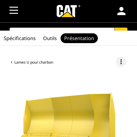
person
SEARCH
search
Spécifications
Outils
Présentation
more_vert
Lames U pour charbon