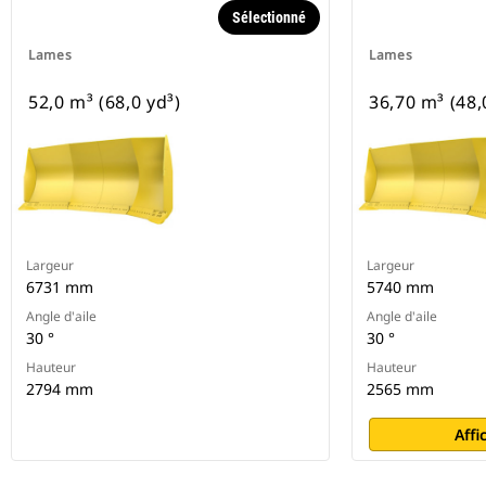
Sélectionné
Lames
Lames
52,0 m³ (68,0 yd³)
36,70 m³ (48,
Largeur
Largeur
6731 mm
5740 mm
Angle d'aile
Angle d'aile
30 °
30 °
Hauteur
Hauteur
2794 mm
2565 mm
Affi