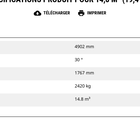
cloud_download
print
TÉLÉCHARGER
IMPRIMER
4902 mm
30 °
1767 mm
2420 kg
14.8 m³