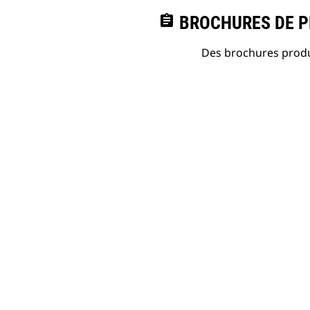
assignment
BROCHURES DE PR
Des brochures produi