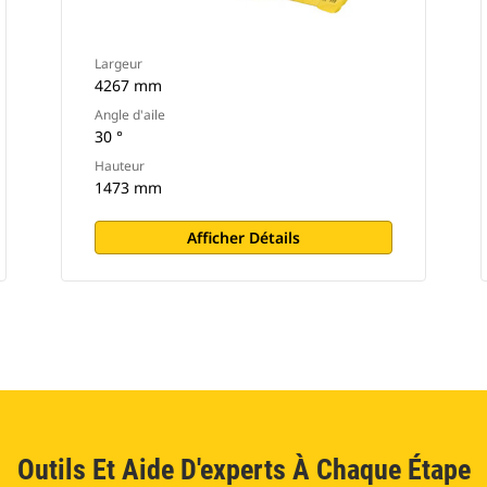
Largeur
4267 mm
Angle d'aile
30 °
Hauteur
1473 mm
Afficher Détails
Outils Et Aide D'experts À Chaque Étape