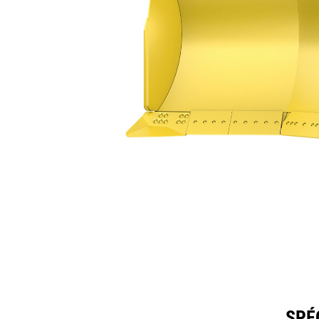
14,8 M³ (19,4 Yd³)
Spéc
Modifier le modèle
SPÉC