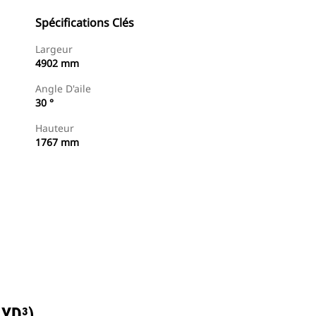
Spécifications Clés
Largeur
4902 mm
Angle D'aile
30 °
Hauteur
1767 mm
Trouver Concessionnaire
Demander Un Devis
 YD³)