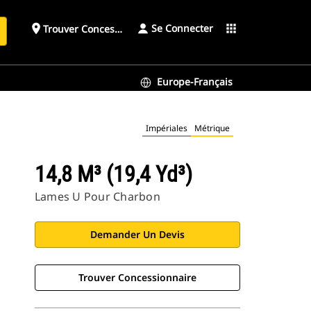
Se Connecter
place
apps
Trouver Concessionnaire
h
Europe-Français
Impériales
Métrique
14,8 M³ (19,4 Yd³)
Lames U Pour Charbon
Demander Un Devis
Trouver Concessionnaire