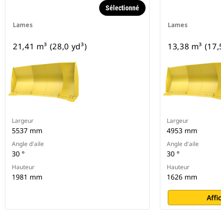
Sélectionné
Lames
Lames
21,41 m³ (28,0 yd³)
13,38 m³ (17,
Largeur
Largeur
5537 mm
4953 mm
Angle d'aile
Angle d'aile
30 °
30 °
Hauteur
Hauteur
1981 mm
1626 mm
Affi