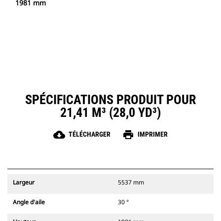
1981 mm
SPÉCIFICATIONS PRODUIT POUR
21,41 M³ (28,0 YD³)
cloud_download
print
TÉLÉCHARGER
IMPRIMER
Largeur
5537 mm
Angle d'aile
30 °