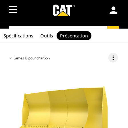
person
SEARCH
search
Spécifications
Outils
Présentation
more_vert
Lames U pour charbon