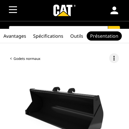
person
SEARCH
search
Avantages
Spécifications
Outils
Présentation
more_vert
Godets normaux