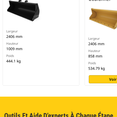
Largeur
2406 mm
Largeur
Hauteur
2406 mm
1009 mm
Hauteur
Poids
858 mm
444.1 kg
Poids
534.79 kg
Voir
Outils Et Aide D'experts À Chaque Étape