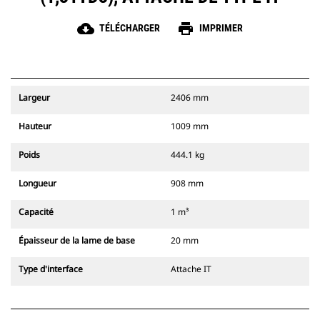
cloud_download
print
TÉLÉCHARGER
IMPRIMER
Largeur
2406 mm
Hauteur
1009 mm
Poids
444.1 kg
Longueur
908 mm
Capacité
1 m³
Épaisseur de la lame de base
20 mm
Type d'interface
Attache IT