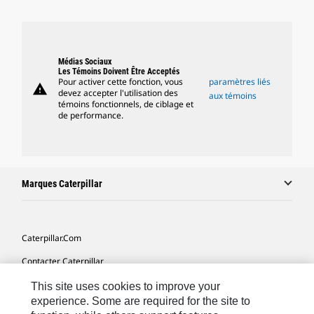
Médias Sociaux
Les Témoins Doivent Être Acceptés
Pour activer cette fonction, vous
paramètres liés
warning
devez accepter l'utilisation des
aux témoins
témoins fonctionnels, de ciblage et
de performance.
Marques Caterpillar
Caterpillar.com
Contacter Caterpillar
Mes Préférences Marketing
This site uses cookies to improve your
experience. Some are required for the site to
Plan Du Site