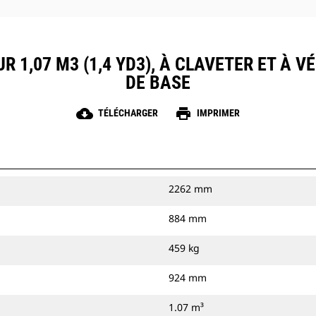
R 1,07 M3 (1,4 YD3), À CLAVETER ET À V
DE BASE
cloud_download
print
TÉLÉCHARGER
IMPRIMER
2262 mm
884 mm
459 kg
924 mm
1.07 m³