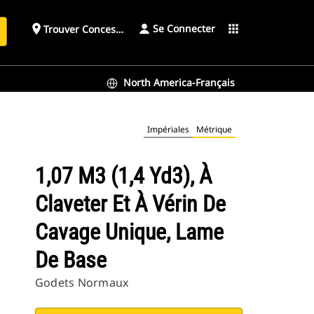
Se Connecter
place
apps
Trouver Concessionnaire
h
North America-Français
 base
Impériales
Métrique
1,07 M3 (1,4 Yd3), À
Claveter Et À Vérin De
Cavage Unique, Lame
De Base
Godets Normaux