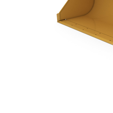
1,07 M3 (1,4 Yd3), À Claveter Et À Vérin De Cavage Unique, Lame De Base
Ava
Modifier le modèle