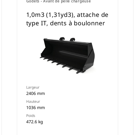
Godets - Avant de pelle chargeuse
1,0m3 (1,31yd3), attache de
type IT, dents à boulonner
Largeur
2406 mm
Hauteur
1036 mm
Poids
472.6 kg