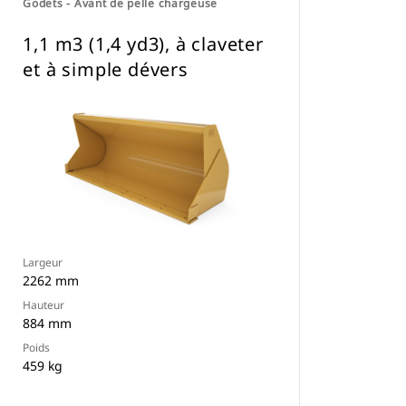
Godets - Avant de pelle chargeuse
1,1 m3 (1,4 yd3), à claveter
et à simple dévers
Largeur
2262 mm
Hauteur
884 mm
Poids
459 kg