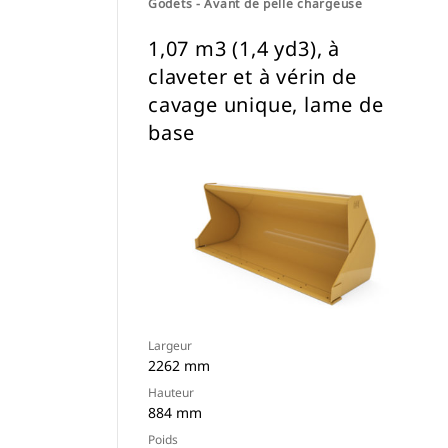
Godets - Avant de pelle chargeuse
1,07 m3 (1,4 yd3), à
claveter et à vérin de
cavage unique, lame de
base
Largeur
2262 mm
Hauteur
884 mm
Poids