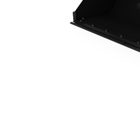
1,14m3 (1,5yd3), Attache De Type IT, Lame De Coupe À Boulonner
Ava
Modifier le modèle