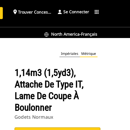
Se Connecter
place
apps
Trouver Concessionnaire
h
North America-Français
Impériales
Métrique
1,14m3 (1,5yd3),
Attache De Type IT,
Lame De Coupe À
Boulonner
Godets Normaux