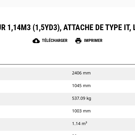
R 1,14M3 (1,5YD3), ATTACHE DE TYPE IT
cloud_download
print
TÉLÉCHARGER
IMPRIMER
2406 mm
1045 mm
537.09 kg
1003 mm
1.14 m³