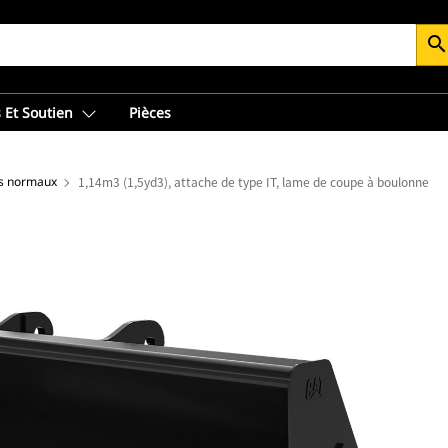
searc
 Et Soutien
Pièces
s normaux
1,14m3 (1,5yd3), attache de type IT, lame de coupe à boulonner