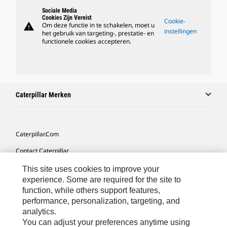
Sociale Media
Cookies Zijn Vereist
Cookie-
warning
Om deze functie in te schakelen, moet u
instellingen
het gebruik van targeting-, prestatie- en
functionele cookies accepteren.
Caterpillar Merken
Caterpillar.com
Contact Caterpillar
Mijn Marketingvoorkeuren
This site uses cookies to improve your
experience. Some are required for the site to
Site Map
function, while others support features,
performance, personalization, targeting, and
Cookie Settings
analytics.
Legal
You can adjust your preferences anytime using