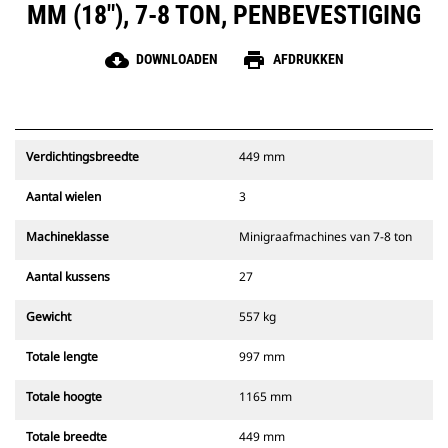
MM (18"), 7-8 TON, PENBEVESTIGING
cloud_download
print
DOWNLOADEN
AFDRUKKEN
Verdichtingsbreedte
449 mm
Aantal wielen
3
Machineklasse
Minigraafmachines van 7-8 ton
Aantal kussens
27
Gewicht
557 kg
Totale lengte
997 mm
Totale hoogte
1165 mm
Totale breedte
449 mm