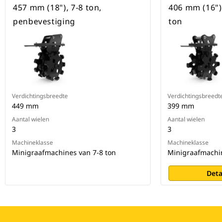
457 mm (18"), 7-8 ton,
406 mm (16")
penbevestiging
ton
Verdichtingsbreedte
Verdichtingsbreedt
449 mm
399 mm
Aantal wielen
Aantal wielen
3
3
Machineklasse
Machineklasse
Minigraafmachines van 7-8 ton
Minigraafmachin
Deta