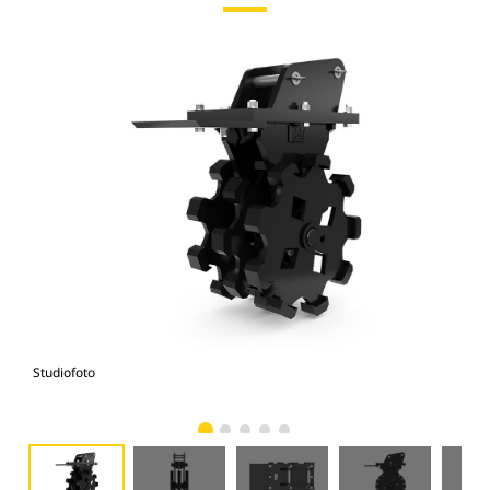
Studiofoto
Voo