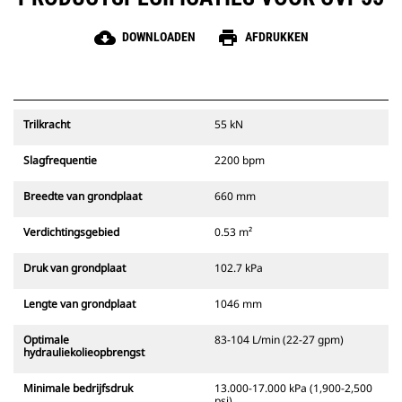
cloud_download
print
DOWNLOADEN
AFDRUKKEN
Trilkracht
55 kN
Slagfrequentie
2200 bpm
Breedte van grondplaat
660 mm
Verdichtingsgebied
0.53 m²
Druk van grondplaat
102.7 kPa
Lengte van grondplaat
1046 mm
Optimale
83-104 L/min (22-27 gpm)
hydrauliekolieopbrengst
Minimale bedrijfsdruk
13.000-17.000 kPa (1,900-2,500
psi)