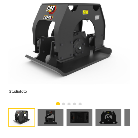
Studiofoto
Voo