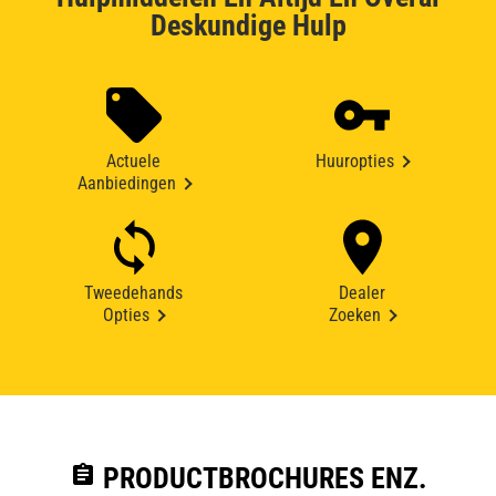
Deskundige Hulp
Actuele
Huuropties
Aanbiedingen
Tweedehands
Dealer
Opties
Zoeken
assignment
PRODUCTBROCHURES ENZ.