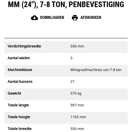
MM (24"), 7-8 TON, PENBEVESTIGING
cloud_download
print
DOWNLOADEN
AFDRUKKEN
Verdichtingsbreedte
556 mm
Aantal wielen
3
Machineklasse
Minigraafmachines van 7-8 ton
Aantal kussens
27
Gewicht
575 kg
Totale lengte
997 mm
Totale hoogte
1165 mm
Totale breedte
556 mm