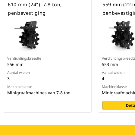
610 mm (24"), 7-8 ton,
559 mm (22 in
penbevestiging
penbevestigi
Verdichtingsbreedte
Verdichtingsbreedt
556 mm
553 mm
Aantal wielen
Aantal wielen
3
4
Machineklasse
Machineklasse
Minigraafmachines van 7-8 ton
Minigraafmachin
Deta