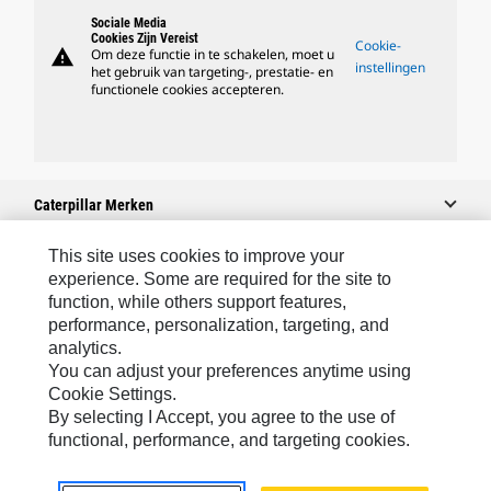
Sociale Media
Cookies Zijn Vereist
Cookie-
warning
Om deze functie in te schakelen, moet u
instellingen
het gebruik van targeting-, prestatie- en
functionele cookies accepteren.
Caterpillar Merken
This site uses cookies to improve your
experience. Some are required for the site to
Caterpillar.com
function, while others support features,
performance, personalization, targeting, and
Contact Caterpillar
analytics.
Mijn Marketingvoorkeuren
You can adjust your preferences anytime using
Cookie Settings.
Site Map
By selecting I Accept, you agree to the use of
Cookie Settings
functional, performance, and targeting cookies.
Legal