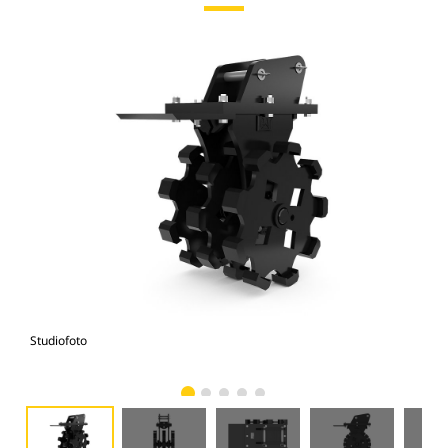
Studiofoto
Voo