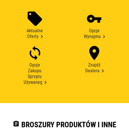
Aktualne
Opcje
Oferty
Wynajmu
Opcje
Znajdź
Zakupu
Dealera
Sprzętu
Używaneg
assignment
BROSZURY PRODUKTÓW I INNE