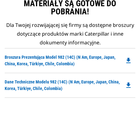
MATERIAŁY SĄ GOTOWE DO
POBRANIA!
Dla Twojej rozwijającej się firmy są dostępne broszury
dotyczące produktów marki Caterpillar i inne
dokumenty informacyjne.
Do
Broszura Prezentująca Model 982 (14C) (N Am, Europe, Japan,
file_download
P
China, Korea, Türkiye, Chile, Colombia)
O
in
Do
Dane Techniczne Modelu 982 (14C) (N Am, Europe, Japan, China,
a
file_download
P
Korea, Türkiye, Chile, Colombia)
N
O
Ta
in
a
N
Ta