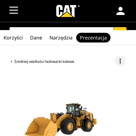
person
SEARCH
search
Korzyści
Dane
Narzędzia
Prezentacja
more_vert
Średniej wielkości ładowarki kołowe