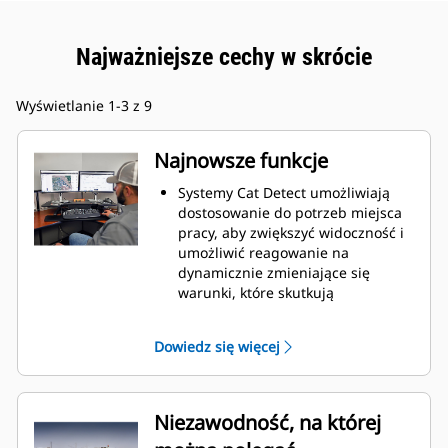
Najważniejsze cechy w skrócie
Wyświetlanie 1-3 z 9
Najnowsze funkcje
Systemy Cat Detect umożliwiają
dostosowanie do potrzeb miejsca
pracy, aby zwiększyć widoczność i
umożliwić reagowanie na
dynamicznie zmieniające się
warunki, które skutkują
nieoczekiwanym ryzykiem obrażeń
lub kosztownych napraw.
Dowiedz się więcej
System zapobiegania kolizjom jest
wyposażony w zestaw
zintegrowanych i inteligentnych
czujników, aby ostrzegać przed
Niezawodność, na której
kolizją podczas jazdy do tyłu,