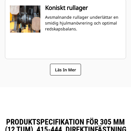
Koniskt rullager
Avsmalnande rullager underlättar en
smidig hjulmanövrering och optimal
redskapsbalans.
Läs In Mer
PRODUKTSPECIFIKATION FÖR 305 MM
(12 TUM), 415-444, DIREKTINFÄSTNING