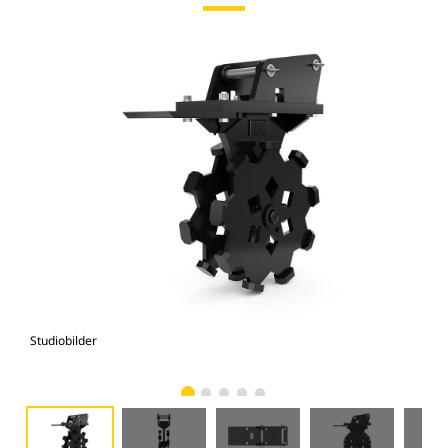
Studiobilder
Vy 