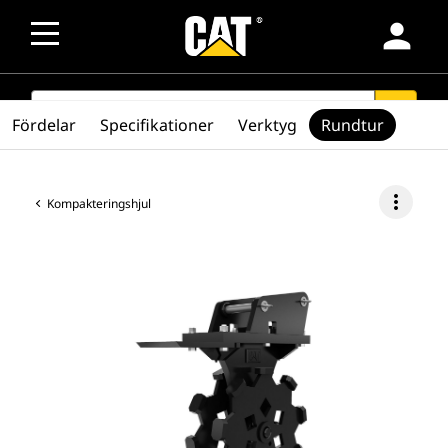
person
SEARCH
search
Fördelar
Specifikationer
Verktyg
Rundtur
more_vert
Kompakteringshjul