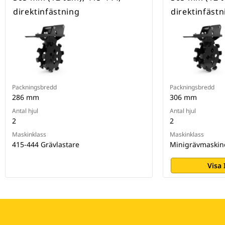
direktinfästning
direktinfästn
Packningsbredd
Packningsbredd
286 mm
306 mm
Antal hjul
Antal hjul
2
2
Maskinklass
Maskinklass
415-444 Grävlastare
Minigrävmaskine
Visa