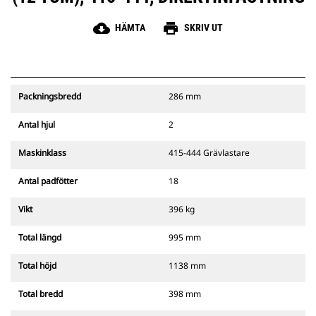
cloud_download
print
HÄMTA
SKRIV UT
Packningsbredd
286 mm
Antal hjul
2
Maskinklass
415-444 Grävlastare
Antal padfötter
18
Vikt
396 kg
Total längd
995 mm
Total höjd
1138 mm
Total bredd
398 mm